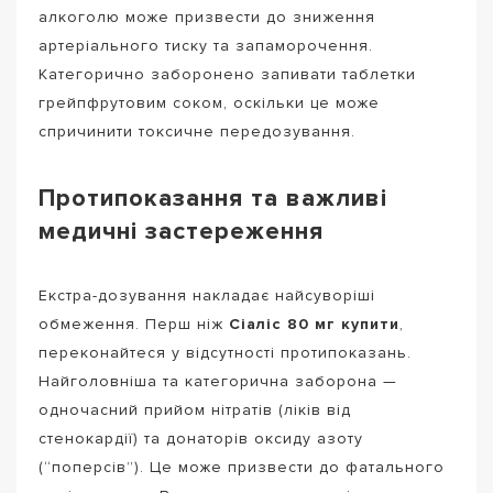
алкоголю може призвести до зниження
артеріального тиску та запаморочення.
Категорично заборонено запивати таблетки
грейпфрутовим соком, оскільки це може
спричинити токсичне передозування.
Протипоказання та важливі
медичні застереження
Екстра-дозування накладає найсуворіші
обмеження. Перш ніж
Сіаліс 80 мг купити
,
переконайтеся у відсутності протипоказань.
Найголовніша та категорична заборона —
одночасний прийом нітратів (ліків від
стенокардії) та донаторів оксиду азоту
(“поперсів”). Це може призвести до фатального