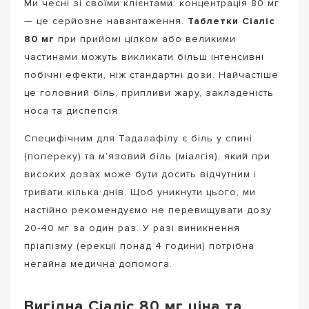
Ми чесні зі своїми клієнтами: концентрація 80 мг
— це серйозне навантаження.
Таблетки Сіаліс
80 мг
при прийомі цілком або великими
частинами можуть викликати більш інтенсивні
побічні ефекти, ніж стандартні дози. Найчастіше
це головний біль, припливи жару, закладеність
носа та диспепсія.
Специфічним для Тадалафілу є біль у спині
(попереку) та м’язовий біль (міалгія), який при
високих дозах може бути досить відчутним і
тривати кілька днів. Щоб уникнути цього, ми
настійно рекомендуємо не перевищувати дозу
20-40 мг за один раз. У разі виникнення
пріапізму (ерекції понад 4 години) потрібна
негайна медична допомога.
Вигідна Сіаліс 80 мг ціна та