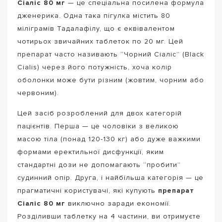
Сіаліс 80 мг
— це спеціальна посилена формула
дженерика. Одна така пігулка містить 80
міліграмів Тадалафілу, що є еквівалентом
чотирьох звичайних таблеток по 20 мг. Цей
препарат часто називають “Чорний Сіаліс” (Black
Cialis) через його потужність, хоча колір
оболонки може бути різним (жовтим, чорним або
червоним).
Цей засіб розроблений для двох категорій
пацієнтів. Перша — це чоловіки з великою
масою тіла (понад 120-130 кг) або дуже важкими
формами еректильної дисфункції, яким
стандартні дози не допомагають “пробити”
судинний опір. Друга, і найбільша категорія — це
прагматичні користувачі, які купують
препарат
Сіаліс 80 мг
виключно заради економії.
Розділивши таблетку на 4 частини, ви отримуєте