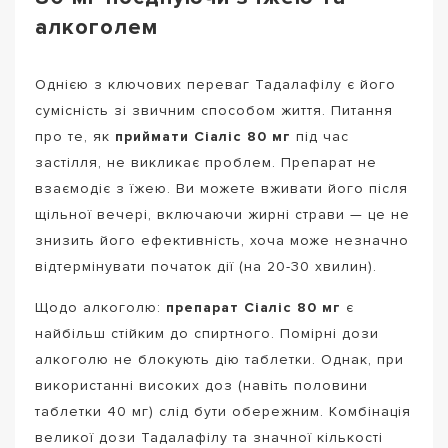
алкоголем
Однією з ключових переваг Тадалафілу є його
сумісність зі звичним способом життя. Питання
про те, як
приймати Сіаліс 80 мг
під час
застілля, не викликає проблем. Препарат не
взаємодіє з їжею. Ви можете вживати його після
щільної вечері, включаючи жирні страви — це не
знизить його ефективність, хоча може незначно
відтермінувати початок дії (на 20-30 хвилин).
Щодо алкоголю:
препарат Сіаліс 80 мг
є
найбільш стійким до спиртного. Помірні дози
алкоголю не блокують дію таблетки. Однак, при
використанні високих доз (навіть половини
таблетки 40 мг) слід бути обережним. Комбінація
великої дози Тадалафілу та значної кількості