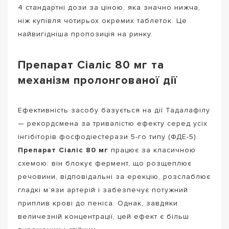
4 стандартні дози за ціною, яка значно нижча,
ніж купівля чотирьох окремих таблеток. Це
найвигідніша пропозиція на ринку.
Препарат Сіаліс 80 мг та
механізм пролонгованої дії
Ефективність засобу базується на дії Тадалафілу
— рекордсмена за тривалістю ефекту серед усіх
інгібіторів фосфодіестерази 5-го типу (ФДЕ-5).
Препарат Сіаліс 80 мг
працює за класичною
схемою: він блокує фермент, що розщеплює
речовини, відповідальні за ерекцію, розслаблює
гладкі м’язи артерій і забезпечує потужний
приплив крові до пеніса. Однак, завдяки
величезній концентрації, цей ефект є більш