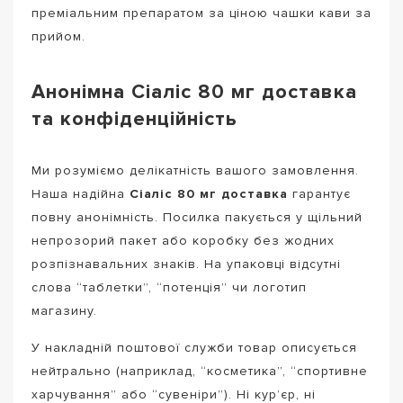
преміальним препаратом за ціною чашки кави за
прийом.
Анонімна Сіаліс 80 мг доставка
та конфіденційність
Ми розуміємо делікатність вашого замовлення.
Наша надійна
Сіаліс 80 мг доставка
гарантує
повну анонімність. Посилка пакується у щільний
непрозорий пакет або коробку без жодних
розпізнавальних знаків. На упаковці відсутні
слова “таблетки”, “потенція” чи логотип
магазину.
У накладній поштової служби товар описується
нейтрально (наприклад, “косметика”, “спортивне
харчування” або “сувеніри”). Ні кур’єр, ні