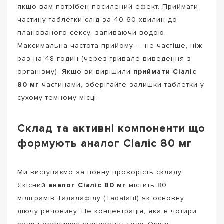
якщо вам потрібен посилений ефект. Приймати
частину таблетки слід за 40-60 хвилин до
планованого сексу, запиваючи водою.
Максимальна частота прийому — не частіше, ніж
раз на 48 годин (через тривале виведення з
організму). Якщо ви вирішили
приймати Сіаліс
80 мг
частинами, зберігайте залишки таблетки у
сухому темному місці.
Склад та активні компоненти що
формують аналог Сіаліс 80 мг
Ми виступаємо за повну прозорість складу.
Якісний
аналог Сіаліс 80 мг
містить 80
міліграмів Тадалафілу (Tadalafil) як основну
діючу речовину. Це концентрація, яка в чотири