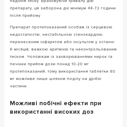
падіння тиску. Враховуючи тривалу дію
препарату, ця заборона діє мінімум 48-72 години
після прийому.
Препарат протипоказаний особам із серцевою
недостатністю, нестабільною стенокардією,
перенесеним інфарктом або інсультом у останні
6 місяців, важкою аритмією та неконтрольованим
тиском. Чоловікам із захворюваннями нирок та
печінки прийом дози понад 10-20 мг
протипоказаний, тому використання таблетки 80
мг можливе лише шляхом поділу на дрібні
частини.
Можливі побічні ефекти при
використанні високих доз