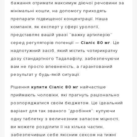
бажання отримати максимум діючої речовини за
мінімальні кошти, на допомогу приходять
препарати підвищеної концентрації. Наша
компанія, як експерт у сфері урології,
представляє вашій увазі “важку артилерію”
серед регуляторів потенції —
Сіаліс 80 мг
. Це
надпотужний засіб, який містить чотирикратну
дозу стандартного Тадалафілу, забезпечуючи
вам не просто впевненість, а гарантований
результат у будь-якій ситуації.
Рішення
купити Сіаліс 80 мг
найчастіше
приймають чоловіки, які прагнуть раціонально
розпоряджатися своїм бюджетом. Це ідеальний
варіант для так званого “дробіння”: купуючи
одну таблетку з величезним запасом міцності,
ви можете розділити її на кілька частин,
забезпечивши себе якісним сексом на тижні