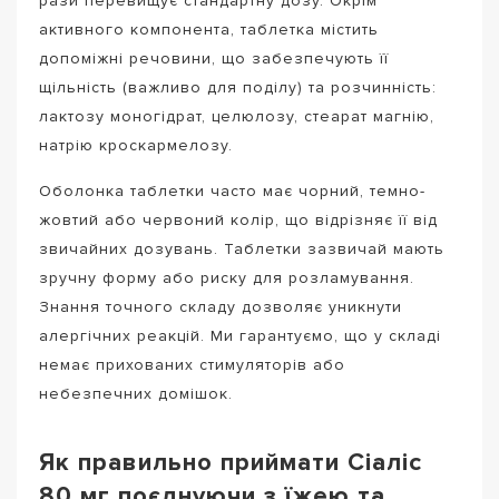
рази перевищує стандартну дозу. Окрім
активного компонента, таблетка містить
допоміжні речовини, що забезпечують її
щільність (важливо для поділу) та розчинність:
лактозу моногідрат, целюлозу, стеарат магнію,
натрію кроскармелозу.
Оболонка таблетки часто має чорний, темно-
жовтий або червоний колір, що відрізняє її від
звичайних дозувань. Таблетки зазвичай мають
зручну форму або риску для розламування.
Знання точного складу дозволяє уникнути
алергічних реакцій. Ми гарантуємо, що у складі
немає прихованих стимуляторів або
небезпечних домішок.
Як правильно приймати Сіаліс
80 мг поєднуючи з їжею та