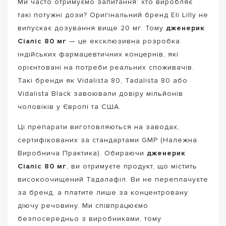
Ми часто отримуємо запитання: хто виробляє
такі потужні дози? Оригінальний бренд Eli Lilly не
випускає дозування вище 20 мг. Тому
дженерик
Сіаліс 80 мг
— це ексклюзивна розробка
індійських фармацевтичних концернів, які
орієнтовані на потреби реальних споживачів.
Такі бренди як Vidalista 80, Tadalista 80 або
Vidalista Black завоювали довіру мільйонів
чоловіків у Європі та США.
Ці препарати виготовляються на заводах,
сертифікованих за стандартами GMP (Належна
Виробнича Практика). Обираючи
дженерик
Сіаліс 80 мг
, ви отримуєте продукт, що містить
високоочищений Тадалафіл. Ви не переплачуєте
за бренд, а платите лише за концентровану
діючу речовину. Ми співпрацюємо
безпосередньо з виробниками, тому