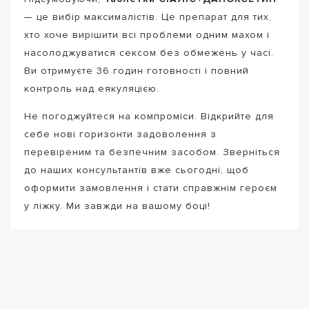
— це вибір максималістів. Це препарат для тих,
хто хоче вирішити всі проблеми одним махом і
насолоджуватися сексом без обмежень у часі.
Ви отримуєте 36 годин готовності і повний
контроль над еякуляцією.
Не погоджуйтеся на компроміси. Відкрийте для
себе нові горизонти задоволення з
перевіреним та безпечним засобом. Зверніться
до наших консультантів вже сьогодні, щоб
оформити замовлення і стати справжнім героєм
у ліжку. Ми завжди на вашому боці!