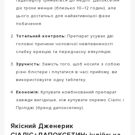
тадалафілу тримається до неділі. Дапоксетин
діє трохи менше (близько 10–12 годин), але
цього достатньо для найактивнішої фази
побачення.
Тотальний контроль:
Препарат усуває дві
головні причини чоловічої невпевненості:
слабку ерекцію та передчасну еякуляцію.
Зручність:
Замість того, щоб носити з собою
різні блістери і плутатися в часі прийому, ви
використовуєте одну таблетку.
Економія:
Купувати комбінований препарат
завжди вигідніше, ніж купувати окремо Сіаліс і
Пріліджі (бренд дапоксетину).
Якісний Дженерик