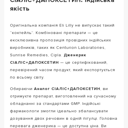
СІАЛІС+ДАПОКСЕТИН: індійська
якість
Оригінальна компанія Eli Lilly не випускає такий
“коктейль”. Комбіновані препарати — це
ексклюзивна пропозиція провідних індійських
виробників, таких як Centurion Laboratories,
Sunrise Remedies, Cipla.
Дженерик
СІАЛІС+ДАПОКСЕТИН
— це сертифікований,
перевірений часом продукт, який експортується
по всьому світу.
Обираючи
Аналог СІАЛІС+ДАПОКСЕТИН
, ви
отримуєте препарат, виготовлений на сучасному
обладнанні за стандартами GMP. Індійські
фармакологи змогли ідеально збалансувати
дозування двох речовин в одній пігулці. Головна
перевага дженерика — це доступна ціна. Ви