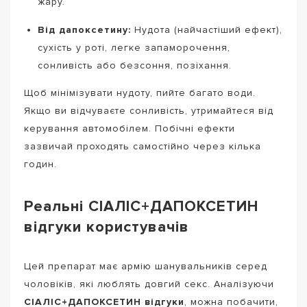
жару.
Від дапоксетину:
Нудота (найчастіший ефект),
сухість у роті, легке запаморочення,
сонливість або безсоння, позіхання.
Щоб мінімізувати нудоту, пийте багато води.
Якщо ви відчуваєте сонливість, утримайтеся від
керування автомобілем. Побічні ефекти
зазвичай проходять самостійно через кілька
годин.
Реальні СІАЛІС+ДАПОКСЕТИН
відгуки користувачів
Цей препарат має армію шанувальників серед
чоловіків, які люблять довгий секс. Аналізуючи
СІАЛІС+ДАПОКСЕТИН відгуки
, можна побачити,