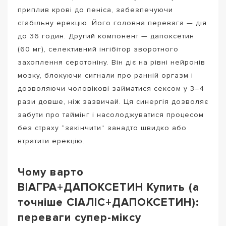
приплив крові до пеніса, забезпечуючи
стабільну ерекцію. Його головна перевага — дія
до 36 годин. Другий компонент — дапоксетин
(60 мг), селективний інгібітор зворотного
захоплення серотоніну. Він діє на рівні нейронів
мозку, блокуючи сигнали про ранній оргазм і
дозволяючи чоловікові займатися сексом у 3–4
рази довше, ніж зазвичай. Ця синергія дозволяє
забути про таймінг і насолоджуватися процесом
без страху “закінчити” занадто швидко або
втратити ерекцію.
Чому варто
ВІАГРА+ДАПОКСЕТИН Купить (а
точніше СІАЛІС+ДАПОКСЕТИН):
переваги супер-міксу