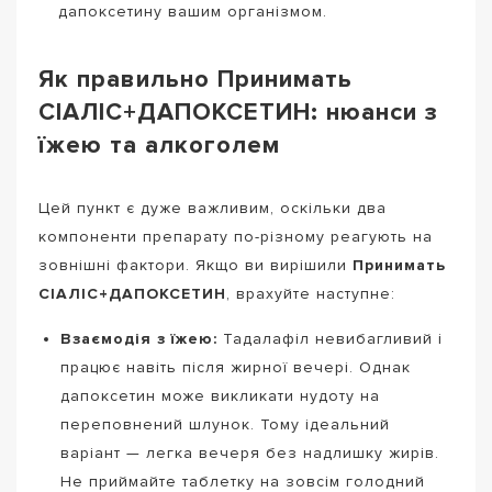
дапоксетину вашим організмом.
Як правильно Принимать
СІАЛІС+ДАПОКСЕТИН: нюанси з
їжею та алкоголем
Цей пункт є дуже важливим, оскільки два
компоненти препарату по-різному реагують на
зовнішні фактори. Якщо ви вирішили
Принимать
СІАЛІС+ДАПОКСЕТИН
, врахуйте наступне:
Взаємодія з їжею:
Тадалафіл невибагливий і
працює навіть після жирної вечері. Однак
дапоксетин може викликати нудоту на
переповнений шлунок. Тому ідеальний
варіант — легка вечеря без надлишку жирів.
Не приймайте таблетку на зовсім голодний