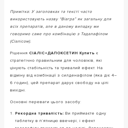
Примітка: У заголовках та тексті часто
використовують назву “Віагра” як загальну для
всіх препаратів, але в даному випадку ми
говоримо саме про комбінацію з Тадалафілом
(Сіалісом).
Рішення
СІАЛІС+ДАПОКСЕТИН Купить
є
стратегічно правильним для чоловіків, які
цінують стабільність та тривалий ефект. На
відміну від комбінації з силденафілом (яка діє 4–
6 годин), цей препарат дарує свободу на цілі
вихідні.
Основні переваги цього засобу:
Рекордна тривалість:
Ви приймаєте одну
таблетку в п’ятницю ввечері, і ефект