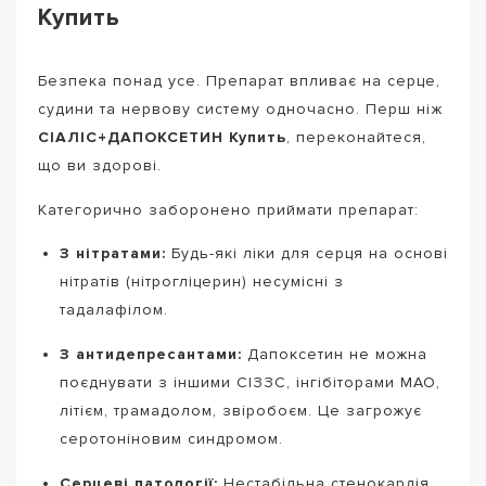
Купить
Безпека понад усе. Препарат впливає на серце,
судини та нервову систему одночасно. Перш ніж
СІАЛІС+ДАПОКСЕТИН Купить
, переконайтеся,
що ви здорові.
Категорично заборонено приймати препарат:
З нітратами:
Будь-які ліки для серця на основі
нітратів (нітрогліцерин) несумісні з
тадалафілом.
З антидепресантами:
Дапоксетин не можна
поєднувати з іншими СІЗЗС, інгібіторами МАО,
літієм, трамадолом, звіробоєм. Це загрожує
серотоніновим синдромом.
Серцеві патології:
Нестабільна стенокардія,