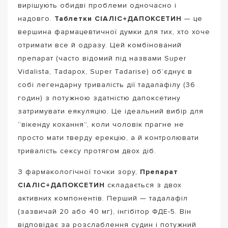
вирішують обидві проблеми одночасно і
надовго.
Таблетки СІАЛІС+ДАПОКСЕТИН
— це
вершина фармацевтичної думки для тих, хто хоче
отримати все й одразу. Цей комбінований
препарат (часто відомий під назвами Super
Vidalista, Tadapox, Super Tadarise) об’єднує в
собі легендарну тривалість дії тадалафілу (36
годин) з потужною здатністю дапоксетину
затримувати еякуляцію. Це ідеальний вибір для
“вікенду кохання”, коли чоловік прагне не
просто мати тверду ерекцію, а й контролювати
тривалість сексу протягом двох діб.
З фармакологічної точки зору,
Препарат
СІАЛІС+ДАПОКСЕТИН
складається з двох
активних компонентів. Перший — тадалафіл
(зазвичай 20 або 40 мг), інгібітор ФДЕ-5. Він
відповідає за розслаблення судин і потужний