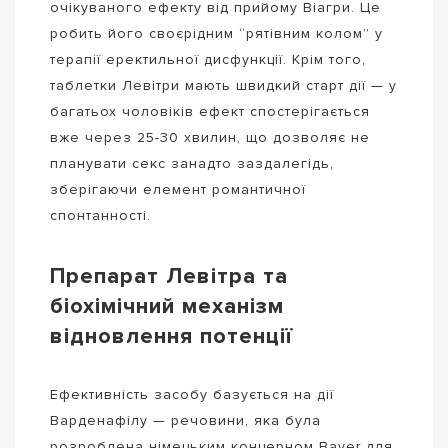
очікуваного ефекту від прийому Віагри. Це
робить його своєрідним “рятівним колом” у
терапії еректильної дисфункції. Крім того,
таблетки Левітри мають швидкий старт дії — у
багатьох чоловіків ефект спостерігається
вже через 25-30 хвилин, що дозволяє не
планувати секс занадто заздалегідь,
зберігаючи елемент романтичної
спонтанності.
Препарат Левітра та
біохімічний механізм
відновлення потенції
Ефективність засобу базується на дії
Варденафілу — речовини, яка була
розроблена німецьким концерном Bayer для