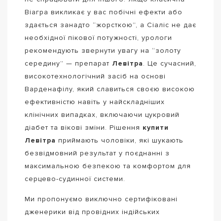
Віагра викликає у вас побічні ефекти або
здається занадто “жорсткою”, а Сіаліс не дає
необхідної пікової потужності, урологи
рекомендують звернути увагу на “золоту
середину” — препарат
Левітра
. Це сучасний,
високотехнологічний засіб на основі
Варденафілу, який славиться своєю високою
ефективністю навіть у найскладніших
клінічних випадках, включаючи цукровий
діабет та вікові зміни. Рішення
купити
Левітра
приймають чоловіки, які шукають
безвідмовний результат у поєднанні з
максимальною безпекою та комфортом для
серцево-судинної системи.
Ми пропонуємо виключно сертифіковані
дженерики від провідних індійських