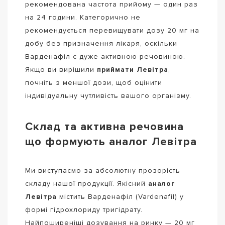
рекомендована частота прийому — один раз
на 24 години. Категорично не
рекомендується перевищувати дозу 20 мг на
добу без призначення лікаря, оскільки
Варденафіл є дуже активною речовиною.
Якщо ви вирішили
приймати Левітра
,
почніть з меншої дози, щоб оцінити
індивідуальну чутливість вашого організму.
Склад та активна речовина
що формують аналог Левітра
Ми виступаємо за абсолютну прозорість
складу нашої продукції. Якісний
аналог
Левітра
містить Варденафіл (Vardenafil) у
формі гідрохлориду тригідрату.
Найпоширеніші дозування на ринку — 20 мг