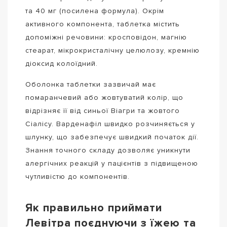
та 40 мг (посилена формула). Окрім
активного компонента, таблетка містить
допоміжні речовини: кросповідон, магнію
стеарат, мікрокристалічну целюлозу, кремнію
діоксид колоїдний.
Оболонка таблетки зазвичай має
помаранчевий або жовтуватий колір, що
відрізняє її від синьої Віагри та жовтого
Сіалісу. Варденафіл швидко розчиняється у
шлунку, що забезпечує швидкий початок дії.
Знання точного складу дозволяє уникнути
алергічних реакцій у пацієнтів з підвищеною
чутливістю до компонентів.
Як правильно приймати
Левітра поєднуючи з їжею та