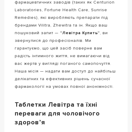
фармацевтичних заводів (таких як Centurion
Laboratories, Fortune Health Care, Sunrise
Remedies), які виробляють препарати під
брендами Vilitra, Zhewitra та ін. Якщо ваш
пошуковий запит —
“Левітра Купить”
, ви
звернулися до професіоналів. Ми
гарантуємо, що цей засіб поверне вам
радість інтимного життя, не вимагаючи від
вас жертв у вигляді поганого самопочуття.
Наша місія — надати вам доступ до найбільш
делікатних та ефективних рішень сучасної
фармакології на умовах повної анонімності.
Таблетки Левітра та їхні
переваги для чоловічого
здоров’я