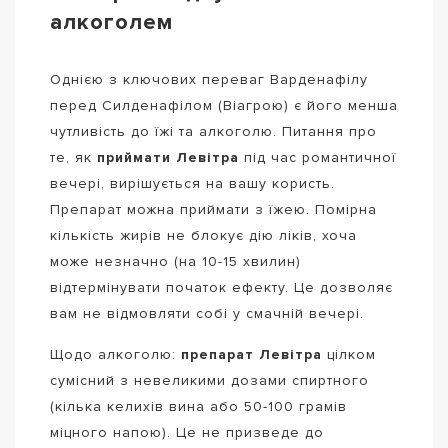
алкоголем
Однією з ключових переваг Варденафілу
перед Силденафілом (Віагрою) є його менша
чутливість до їжі та алкоголю. Питання про
те, як
приймати Левітра
під час романтичної
вечері, вирішується на вашу користь.
Препарат можна приймати з їжею. Помірна
кількість жирів не блокує дію ліків, хоча
може незначно (на 10-15 хвилин)
відтермінувати початок ефекту. Це дозволяє
вам не відмовляти собі у смачній вечері.
Щодо алкоголю:
препарат Левітра
цілком
сумісний з невеликими дозами спиртного
(кілька келихів вина або 50-100 грамів
міцного напою). Це не призведе до