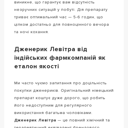
виникне, що гарантує вам відсутність
незручних ситуацій у побуті. Дія препарату
триває оптимальний час — 5-6 годин, що
цілком достатньо для повноцінного вечора
та ночі кохання.
Дженерик Левітра від
індійських фармкомпаній як
еталон якості
Ми часто чуємо запитання про доцільність
покупки дженериків. Оригінальний німецький
препарат коштує дуже дорого, що робить
його недоступним для регулярного
використання багатьма чоловіками.
Дженерик Левітра
— це повний хімічний та
терапевтичний еквівалент брендового