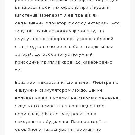
мінімізації побічних ефектів при лікуванні
імпотенції.
Препарат Левітра
діє як
селективний блокатор фосфодіестерази 5-го
типу. Він зупиняє роботу ферменту, що
змушує пеніс повертатися у розслаблений
стан, і одночасно розслаблює гладкі м’язи
артерій. Це забезпечує потужний,
природний приплив крові до кавернозних
тіл.
Важливо підкреслити, що
аналог Левітра
не
є штучним стимулятором лібідо. Він не
впливає на ваш мозок і не створює бажання,
якщо його немає. Препарат відновлює
нормальну фізіологічну реакцію на
сексуальне збудження. Без прелюдії та
емоційного налаштування ерекція не