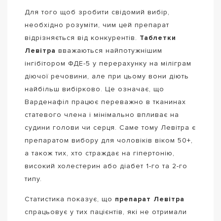
Для того щоб зробити свідомий вибір,
необхідно розуміти, чим цей препарат
відрізняється від конкурентів.
Таблетки
Левітра
вважаються найпотужнішим
інгібітором ФДЕ-5 у перерахунку на міліграм
діючої речовини, але при цьому вони діють
найбільш вибірково. Це означає, що
Варденафіл працює переважно в тканинах
статевого члена і мінімально впливає на
судини голови чи серця. Саме тому Левітра є
препаратом вибору для чоловіків віком 50+,
а також тих, хто страждає на гіпертонію,
високий холестерин або діабет 1-го та 2-го
типу.
Статистика показує, що
препарат Левітра
спрацьовує у тих пацієнтів, які не отримали