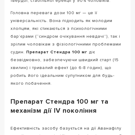
твердої, стабільної ерекції у 90% чоловіків.
Головна перевага дози 100 мг — це її
універсальність. Вона підходить як молодим
хлопцям, які стикаються з психологічними
бар’єрами (“синдром очікування невдачі”), так і
зрілим чоловікам з фізіологічними проблемами
судин.
Препарат Стендра 100 мг
діє
безвідмовно, забезпечуючи швидкий старт (15
хвилин) і тривалий ефект (до 6-8 годин), що
робить його ідеальним супутником для будь-
якого побачення.
Препарат Стендра 100 мг та
механізм дії IV покоління
Ефективність засобу базується на дії Аванафілу