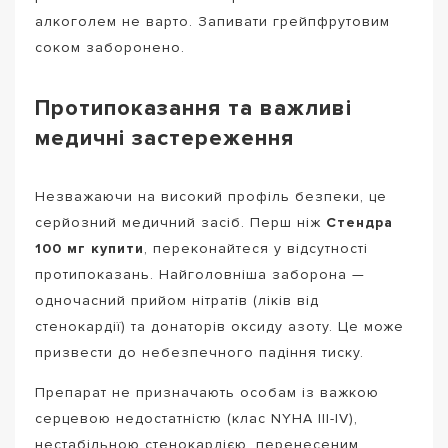
алкоголем не варто. Запивати грейпфрутовим
соком заборонено.
Протипоказання та важливі
медичні застереження
Незважаючи на високий профіль безпеки, це
серйозний медичний засіб. Перш ніж
Стендра
100 мг купити
, переконайтеся у відсутності
протипоказань. Найголовніша заборона —
одночасний прийом нітратів (ліків від
стенокардії) та донаторів оксиду азоту. Це може
призвести до небезпечного падіння тиску.
Препарат не призначають особам із важкою
серцевою недостатністю (клас NYHA III-IV),
нестабільною стенокардією, перенесеним