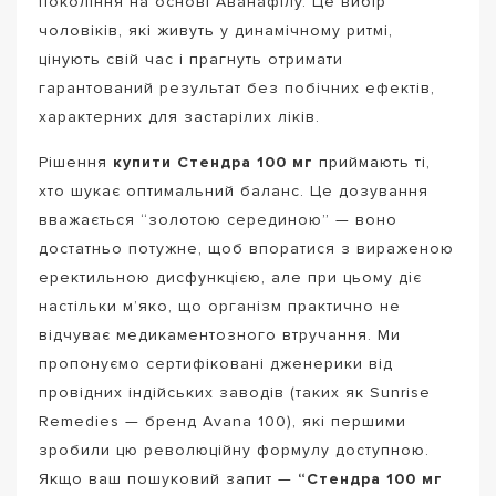
покоління на основі Аванафілу. Це вибір
чоловіків, які живуть у динамічному ритмі,
цінують свій час і прагнуть отримати
гарантований результат без побічних ефектів,
характерних для застарілих ліків.
Рішення
купити Стендра 100 мг
приймають ті,
хто шукає оптимальний баланс. Це дозування
вважається “золотою серединою” — воно
достатньо потужне, щоб впоратися з вираженою
еректильною дисфункцією, але при цьому діє
настільки м’яко, що організм практично не
відчуває медикаментозного втручання. Ми
пропонуємо сертифіковані дженерики від
провідних індійських заводів (таких як Sunrise
Remedies — бренд Avana 100), які першими
зробили цю революційну формулу доступною.
Якщо ваш пошуковий запит —
“Стендра 100 мг