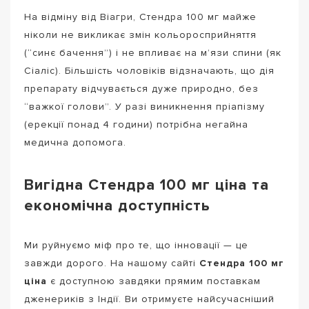
На відміну від Віагри, Стендра 100 мг майже
ніколи не викликає змін кольоросприйняття
(“синє бачення”) і не впливає на м’язи спини (як
Сіаліс). Більшість чоловіків відзначають, що дія
препарату відчувається дуже природно, без
“важкої голови”. У разі виникнення пріапізму
(ерекції понад 4 години) потрібна негайна
медична допомога.
Вигідна Стендра 100 мг ціна та
економічна доступність
Ми руйнуємо міф про те, що інновації — це
завжди дорого. На нашому сайті
Стендра 100 мг
ціна
є доступною завдяки прямим поставкам
дженериків з Індії. Ви отримуєте найсучасніший