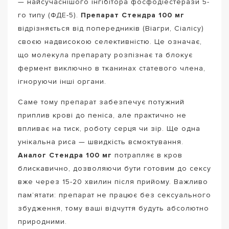
— найсучаснішого інгібітора фосфодіестерази 5-
го типу (ФДЕ-5).
Препарат Стендра 100 мг
відрізняється від попередників (Віагри, Сіалісу)
своєю надвисокою селективністю. Це означає,
що молекула препарату розпізнає та блокує
фермент виключно в тканинах статевого члена,
ігноруючи інші органи.
Саме тому препарат забезпечує потужний
приплив крові до пеніса, але практично не
впливає на тиск, роботу серця чи зір. Ще одна
унікальна риса — швидкість всмоктування.
Аналог Стендра 100 мг
потрапляє в кров
блискавично, дозволяючи бути готовим до сексу
вже через 15-20 хвилин після прийому. Важливо
пам’ятати: препарат не працює без сексуального
збудження, тому ваші відчуття будуть абсолютно
природними.