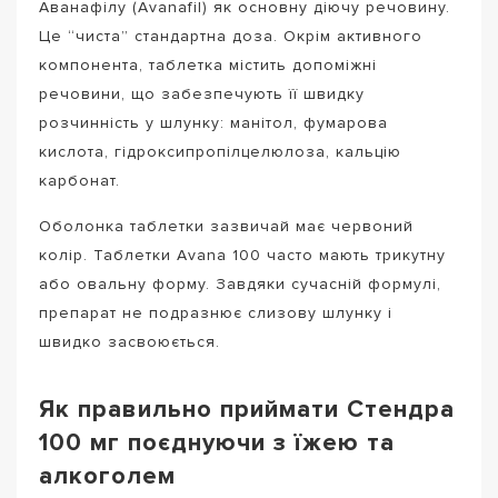
Аванафілу (Avanafil) як основну діючу речовину.
Це “чиста” стандартна доза. Окрім активного
компонента, таблетка містить допоміжні
речовини, що забезпечують її швидку
розчинність у шлунку: манітол, фумарова
кислота, гідроксипропілцелюлоза, кальцію
карбонат.
Оболонка таблетки зазвичай має червоний
колір. Таблетки Avana 100 часто мають трикутну
або овальну форму. Завдяки сучасній формулі,
препарат не подразнює слизову шлунку і
швидко засвоюється.
Як правильно приймати Стендра
100 мг поєднуючи з їжею та
алкоголем