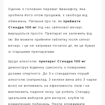
Однією з головних переваг Аванафілу, яка
зробила його хітом продажів, є свобода від
обмежень. Питання про те, як
приймати
Стендра 100 мг
під час святкової вечері,
вирішується просто. Препарат не залежить від
їжі. Ви можете прийняти таблетку після ситної
вечері, і це не затримає початок дії, як це буває
зі старішими препаратами.
Щодо алкоголю:
препарат Стендра 100 мг
демонструє відмінну сумісність з помірними
дозами спиртного. До 3-х стандартних порцій
алкоголю (наприклад, 3 келихи вина або 3 чарки
віскі) не впливають на ефективність ліків і не
викликають падіння тиску. Це робить Стендру
ідеальним вибором для вечірок, клубів та
романтичних побачень. Проте зловживати