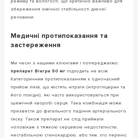
режиму та вологості, що критично важливо для
збереження хімічної стабільності діючої
речовини.
Медичні протипоказання та
застереження
Ми чесні з нашими клієнтами і попереджаємо:
препарат Віагра 50 мг
підходить не всім.
Категоричним протипоказанням є одночасний
прийом ліків, що містять нітрати (нітрогліцерин та
його похідні), які часто використовуються при
ішемічній хворобі серця. Така комбінація може
призвести до фатального падіння артеріального
тиску. Також препарат не слід приймати
чоловікам з тяжкою серцевою недостатністю,
нестабільною стенокардією, або тим, хто переніс