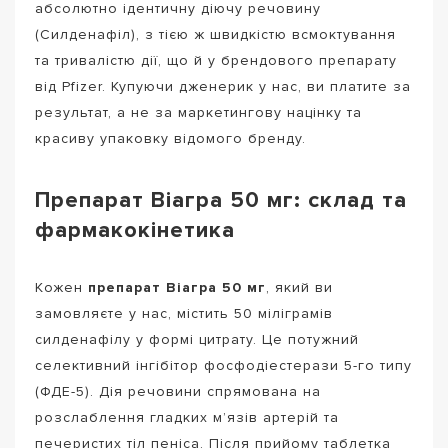
абсолютно ідентичну діючу речовину
(Силденафіл), з тією ж швидкістю всмоктування
та тривалістю дії, що й у брендового препарату
від Pfizer. Купуючи дженерик у нас, ви платите за
результат, а не за маркетингову націнку та
красиву упаковку відомого бренду.
Препарат Віагра 50 мг: склад та
фармакокінетика
Кожен
препарат Віагра 50 мг
, який ви
замовляєте у нас, містить 50 міліграмів
силденафілу у формі цитрату. Це потужний
селективний інгібітор фосфодіестерази 5-го типу
(ФДЕ-5). Дія речовини спрямована на
розслаблення гладких м’язів артерій та
печеристих тіл пеніса. Після прийому таблетка