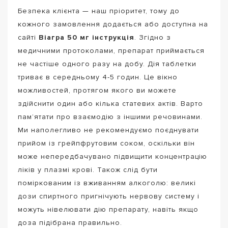
Безпека клієнта — наш пріоритет, тому до
кожного замовлення додається або доступна на
сайті
Віагра 50 мг інструкція
. Згідно з
медичними протоколами, препарат приймається
не частіше одного разу на добу. Дія таблетки
триває в середньому 4-5 годин. Це вікно
можливостей, протягом якого ви можете
здійснити один або кілька статевих актів. Варто
пам’ятати про взаємодію з іншими речовинами.
Ми наполегливо не рекомендуємо поєднувати
прийом із грейпфрутовим соком, оскільки він
може непередбачувано підвищити концентрацію
ліків у плазмі крові. Також слід бути
поміркованим із вживанням алкоголю: великі
дози спиртного пригнічують нервову систему і
можуть нівелювати дію препарату, навіть якщо
доза підібрана правильно.