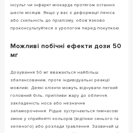
інсульт чи інфаркт міокарда протягом останніх
шести місяців. Якщо у вас є деформації пеніса
або схильність до пріапізму, обов’язково
проконсультуйтеся з урологом перед покупкою.
Можливі побічні ефекти дози 50
мг
Дозування 50 мг вважається найбільш
збалансованим, проте індивідуальні реакції
можливі. Деякі клієнти можуть відчувати легкий
головний біль, припливи жару до обличчя,
закладеність носа або незначне
запаморочення. Рідше зустрічаються тимчасові
зміни у сприйнятті кольорів (відтінки синього та
зеленого) або розлади травлення. Зазвичай ці