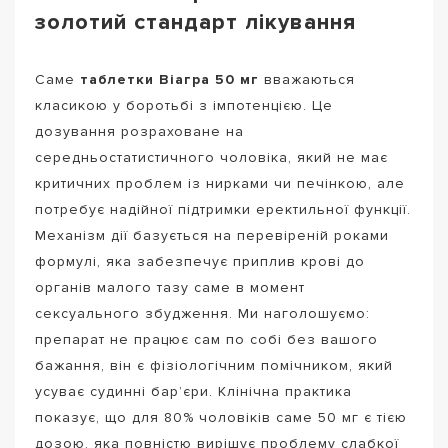
золотий стандарт лікування
Саме
таблетки Віагра 50 мг
вважаються
класикою у боротьбі з імпотенцією. Це
дозування розраховане на
середньостатистичного чоловіка, який не має
критичних проблем із нирками чи печінкою, але
потребує надійної підтримки еректильної функції.
Механізм дії базується на перевіреній роками
формулі, яка забезпечує приплив крові до
органів малого тазу саме в момент
сексуального збудження. Ми наголошуємо:
препарат не працює сам по собі без вашого
бажання, він є фізіологічним помічником, який
усуває судинні бар’єри. Клінічна практика
показує, що для 80% чоловіків саме 50 мг є тією
дозою, яка повністю вирішує проблему слабкої