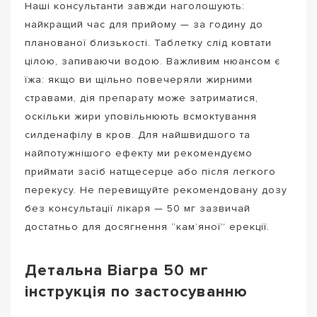
Наші консультанти завжди наголошують:
найкращий час для прийому — за годину до
планованої близькості. Таблетку слід ковтати
цілою, запиваючи водою. Важливим нюансом є
їжа: якщо ви щільно повечеряли жирними
стравами, дія препарату може затриматися,
оскільки жири уповільнюють всмоктування
силденафілу в кров. Для найшвидшого та
найпотужнішого ефекту ми рекомендуємо
приймати засіб натщесерце або після легкого
перекусу. Не перевищуйте рекомендовану дозу
без консультації лікаря — 50 мг зазвичай
достатньо для досягнення “кам’яної” ерекції.
Детальна Віагра 50 мг
інструкція по застосуванню