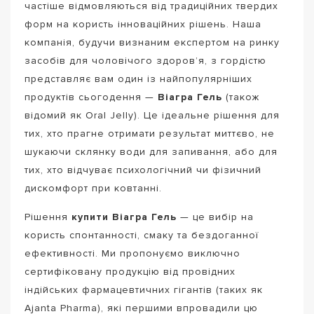
частіше відмовляються від традиційних твердих
форм на користь інноваційних рішень. Наша
компанія, будучи визнаним експертом на ринку
засобів для чоловічого здоров’я, з гордістю
представляє вам один із найпопулярніших
продуктів сьогодення —
Віагра Гель
(також
відомий як Oral Jelly). Це ідеальне рішення для
тих, хто прагне отримати результат миттєво, не
шукаючи склянку води для запивання, або для
тих, хто відчуває психологічний чи фізичний
дискомфорт при ковтанні.
Рішення
купити Віагра Гель
— це вибір на
користь спонтанності, смаку та бездоганної
ефективності. Ми пропонуємо виключно
сертифіковану продукцію від провідних
індійських фармацевтичних гігантів (таких як
Ajanta Pharma), які першими впровадили цю