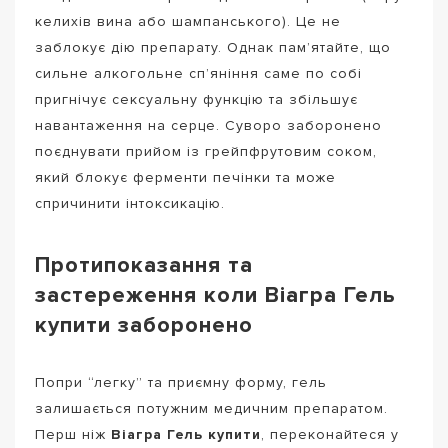
келихів вина або шампанського). Це не
заблокує дію препарату. Однак пам’ятайте, що
сильне алкогольне сп’яніння саме по собі
пригнічує сексуальну функцію та збільшує
навантаження на серце. Суворо заборонено
поєднувати прийом із грейпфрутовим соком,
який блокує ферменти печінки та може
спричинити інтоксикацію.
Протипоказання та
застереження коли Віагра Гель
купити заборонено
Попри “легку” та приємну форму, гель
залишається потужним медичним препаратом.
Перш ніж
Віагра Гель купити
, переконайтеся у