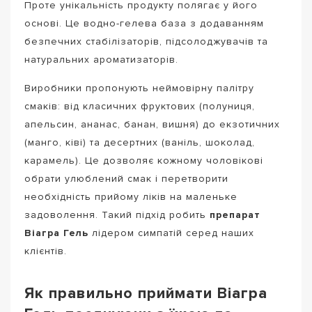
Проте унікальність продукту полягає у його
основі. Це водно-гелева база з додаванням
безпечних стабілізаторів, підсолоджувачів та
натуральних ароматизаторів.
Виробники пропонують неймовірну палітру
смаків: від класичних фруктових (полуниця,
апельсин, ананас, банан, вишня) до екзотичних
(манго, ківі) та десертних (ваніль, шоколад,
карамель). Це дозволяє кожному чоловікові
обрати улюблений смак і перетворити
необхідність прийому ліків на маленьке
задоволення. Такий підхід робить
препарат
Віагра Гель
лідером симпатій серед наших
клієнтів.
Як правильно приймати Віагра