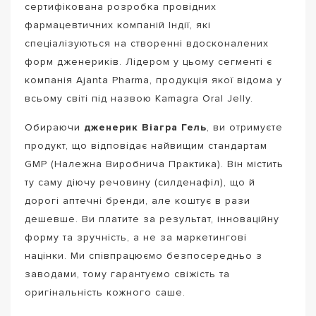
сертифікована розробка провідних
фармацевтичних компаній Індії, які
спеціалізуються на створенні вдосконалених
форм дженериків. Лідером у цьому сегменті є
компанія Ajanta Pharma, продукція якої відома у
всьому світі під назвою Kamagra Oral Jelly.
Обираючи
дженерик Віагра Гель
, ви отримуєте
продукт, що відповідає найвищим стандартам
GMP (Належна Виробнича Практика). Він містить
ту саму діючу речовину (силденафіл), що й
дорогі аптечні бренди, але коштує в рази
дешевше. Ви платите за результат, інноваційну
форму та зручність, а не за маркетингові
націнки. Ми співпрацюємо безпосередньо з
заводами, тому гарантуємо свіжість та
оригінальність кожного саше.