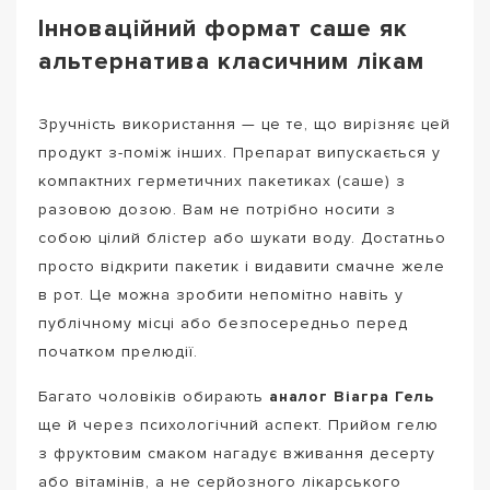
Інноваційний формат саше як
альтернатива класичним лікам
Зручність використання — це те, що вирізняє цей
продукт з-поміж інших. Препарат випускається у
компактних герметичних пакетиках (саше) з
разовою дозою. Вам не потрібно носити з
собою цілий блістер або шукати воду. Достатньо
просто відкрити пакетик і видавити смачне желе
в рот. Це можна зробити непомітно навіть у
публічному місці або безпосередньо перед
початком прелюдії.
Багато чоловіків обирають
аналог Віагра Гель
ще й через психологічний аспект. Прийом гелю
з фруктовим смаком нагадує вживання десерту
або вітамінів, а не серйозного лікарського