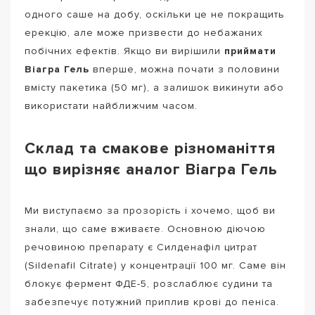
одного саше на добу, оскільки це не покращить
ерекцію, але може призвести до небажаних
побічних ефектів. Якщо ви вирішили
приймати
Віагра Гель
вперше, можна почати з половини
вмісту пакетика (50 мг), а залишок викинути або
використати найближчим часом.
Склад та смакове різноманіття
що вирізняє аналог Віагра Гель
Ми виступаємо за прозорість і хочемо, щоб ви
знали, що саме вживаєте. Основною діючою
речовиною препарату є Силденафіл цитрат
(Sildenafil Citrate) у концентрації 100 мг. Саме він
блокує фермент ФДЕ-5, розслаблює судини та
забезпечує потужний приплив крові до пеніса.