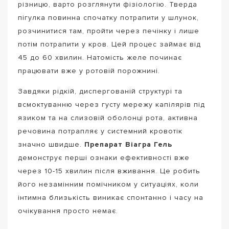
різницю, варто розглянути фізіологію. Тверда
пігулка повинна спочатку потрапити у шлунок,
розчинитися там, пройти через печінку і лише
потім потрапити у кров. Цей процес займає від
45 до 60 хвилин. Натомість желе починає
працювати вже у ротовій порожнині.
Завдяки рідкій, диспергованій структурі та
всмоктуванню через густу мережу капілярів під
язиком та на слизовій оболонці рота, активна
речовина потрапляє у системний кровотік
значно швидше.
Препарат Віагра Гель
демонструє перші ознаки ефективності вже
через 10-15 хвилин після вживання. Це робить
його незамінним помічником у ситуаціях, коли
інтимна близькість виникає спонтанно і часу на
очікування просто немає.