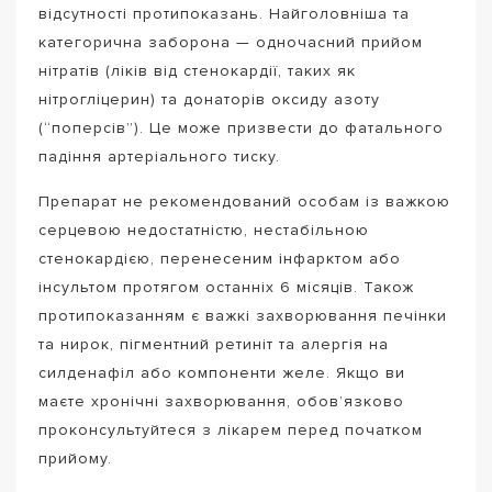
відсутності протипоказань. Найголовніша та
категорична заборона — одночасний прийом
нітратів (ліків від стенокардії, таких як
нітрогліцерин) та донаторів оксиду азоту
(“поперсів”). Це може призвести до фатального
падіння артеріального тиску.
Препарат не рекомендований особам із важкою
серцевою недостатністю, нестабільною
стенокардією, перенесеним інфарктом або
інсультом протягом останніх 6 місяців. Також
протипоказанням є важкі захворювання печінки
та нирок, пігментний ретиніт та алергія на
силденафіл або компоненти желе. Якщо ви
маєте хронічні захворювання, обов’язково
проконсультуйтеся з лікарем перед початком
прийому.