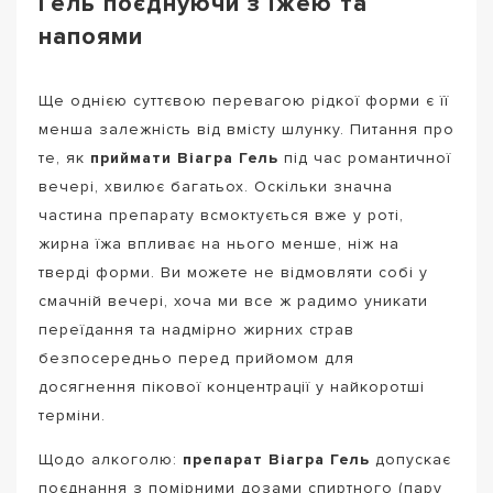
Гель поєднуючи з їжею та
напоями
Ще однією суттєвою перевагою рідкої форми є її
менша залежність від вмісту шлунку. Питання про
те, як
приймати Віагра Гель
під час романтичної
вечері, хвилює багатьох. Оскільки значна
частина препарату всмоктується вже у роті,
жирна їжа впливає на нього менше, ніж на
тверді форми. Ви можете не відмовляти собі у
смачній вечері, хоча ми все ж радимо уникати
переїдання та надмірно жирних страв
безпосередньо перед прийомом для
досягнення пікової концентрації у найкоротші
терміни.
Щодо алкоголю:
препарат Віагра Гель
допускає
поєднання з помірними дозами спиртного (пару