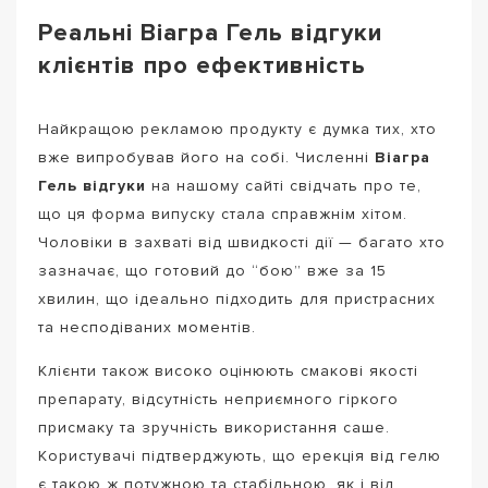
Реальні Віагра Гель відгуки
клієнтів про ефективність
Найкращою рекламою продукту є думка тих, хто
вже випробував його на собі. Численні
Віагра
Гель відгуки
на нашому сайті свідчать про те,
що ця форма випуску стала справжнім хітом.
Чоловіки в захваті від швидкості дії — багато хто
зазначає, що готовий до “бою” вже за 15
хвилин, що ідеально підходить для пристрасних
та несподіваних моментів.
Клієнти також високо оцінюють смакові якості
препарату, відсутність неприємного гіркого
присмаку та зручність використання саше.
Користувачі підтверджують, що ерекція від гелю
є такою ж потужною та стабільною, як і від