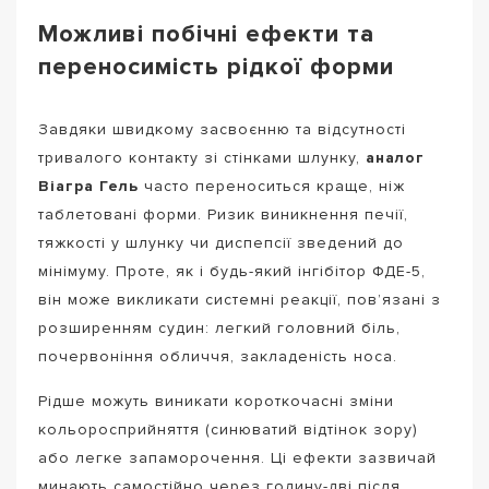
Можливі побічні ефекти та
переносимість рідкої форми
Завдяки швидкому засвоєнню та відсутності
тривалого контакту зі стінками шлунку,
аналог
Віагра Гель
часто переноситься краще, ніж
таблетовані форми. Ризик виникнення печії,
тяжкості у шлунку чи диспепсії зведений до
мінімуму. Проте, як і будь-який інгібітор ФДЕ-5,
він може викликати системні реакції, пов’язані з
розширенням судин: легкий головний біль,
почервоніння обличчя, закладеність носа.
Рідше можуть виникати короткочасні зміни
кольоросприйняття (синюватий відтінок зору)
або легке запаморочення. Ці ефекти зазвичай
минають самостійно через годину-дві після