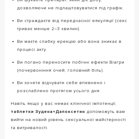
дозволяючи не підлаштовуватися під графік.
Ви страждаєте від передчасної еякуляції (секс
триває менше 2–3 хвилин).
Ви маєте слабку ерекцію або вона зникає в
процесі акту.
Ви погано переносите побічні ефекти Віагри
(почервоніння очей, головний біль).
Ви хочете відчувати себе впевнено і
розслаблено протягом усього дня.
Навіть якщо у вас немає клінічної імпотенції,
таблетки Зудена+Дапоксетин
допоможуть вам
вийти на новий рівень сексуальної майстерності
та витривалості.