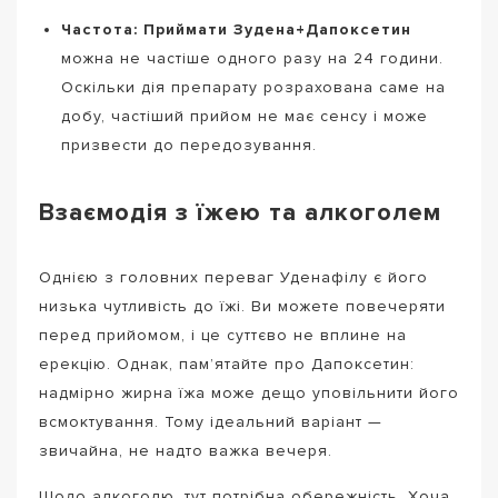
Частота:
Приймати Зудена+Дапоксетин
можна не частіше одного разу на 24 години.
Оскільки дія препарату розрахована саме на
добу, частіший прийом не має сенсу і може
призвести до передозування.
Взаємодія з їжею та алкоголем
Однією з головних переваг Уденафілу є його
низька чутливість до їжі. Ви можете повечеряти
перед прийомом, і це суттєво не вплине на
ерекцію. Однак, пам’ятайте про Дапоксетин:
надмірно жирна їжа може дещо уповільнити його
всмоктування. Тому ідеальний варіант —
звичайна, не надто важка вечеря.
Щодо алкоголю, тут потрібна обережність. Хоча