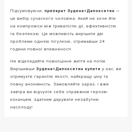
Підсумовуючи,
препарат Зудена+Дапоксетин
—
це вибір сучасного чоловіка, який не хоче йти
на компроміси між тривалістю дії, ефективністю
та безпекою. Це можливість вирішити дві
проблеми однією пігулкою, отримавши 24
години повної впевненості.
Не відкладайте повноцінне життя на потім.
Вирішивши
Зудена+Дапоксетин купити
у нас, ви
отримуєте гарантію якості, найкращу ціну та
повну анонімність. Замовляйте зараз, і вже
завтра ви відчуєте себе справжнім героєм-
коханцем, здатним дарувати незабутню
насолоду!