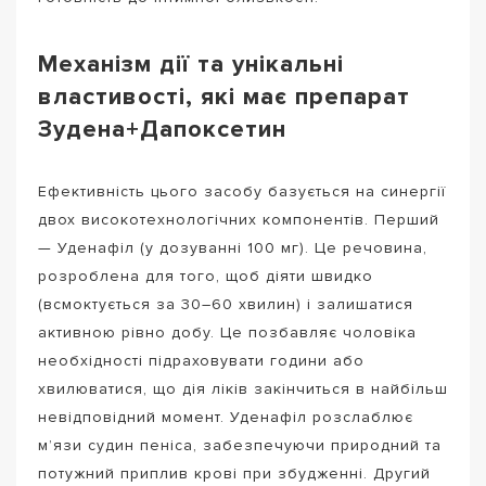
Механізм дії та унікальні
властивості, які має препарат
Зудена+Дапоксетин
Ефективність цього засобу базується на синергії
двох високотехнологічних компонентів. Перший
— Уденафіл (у дозуванні 100 мг). Це речовина,
розроблена для того, щоб діяти швидко
(всмоктується за 30–60 хвилин) і залишатися
активною рівно добу. Це позбавляє чоловіка
необхідності підраховувати години або
хвилюватися, що дія ліків закінчиться в найбільш
невідповідний момент. Уденафіл розслаблює
м’язи судин пеніса, забезпечуючи природний та
потужний приплив крові при збудженні. Другий