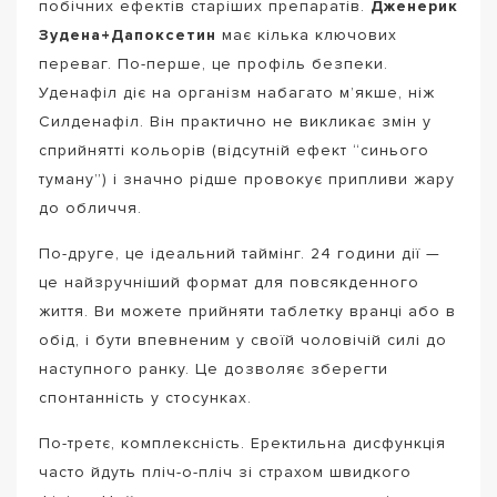
побічних ефектів старіших препаратів.
Дженерик
Зудена+Дапоксетин
має кілька ключових
переваг. По-перше, це профіль безпеки.
Уденафіл діє на організм набагато м’якше, ніж
Силденафіл. Він практично не викликає змін у
сприйнятті кольорів (відсутній ефект “синього
туману”) і значно рідше провокує припливи жару
до обличчя.
По-друге, це ідеальний таймінг. 24 години дії —
це найзручніший формат для повсякденного
життя. Ви можете прийняти таблетку вранці або в
обід, і бути впевненим у своїй чоловічій силі до
наступного ранку. Це дозволяє зберегти
спонтанність у стосунках.
По-третє, комплексність. Еректильна дисфункція
часто йдуть пліч-о-пліч зі страхом швидкого