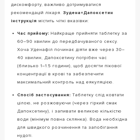
дискомфорту, важливо дотримуватися
рекомендацій лікаря.
Зудена+Дапоксетин
інструкція
містить чіткі вказівки:
Час прийому:
Найкраще прийняти таблетку за
60–90 хвилин до передбачуваного сексу.
Хоча Уденафіл починає діяти вже через 30–
40 хвилин, Дапоксетину потрібен час
(близько 1–1.5 години), щоб досягти пікової
концентрації в крові та забезпечити
максимальний контроль над еякуляцією.
Спосіб застосування:
Таблетку слід ковтати
цілою, не розжовуючи (через гіркий смак
Дапоксетину), і запивати великою кількістю
води (мінімум повна склянка). Вода необхідна
для швидкого розчинення та запобігання
нудоті.