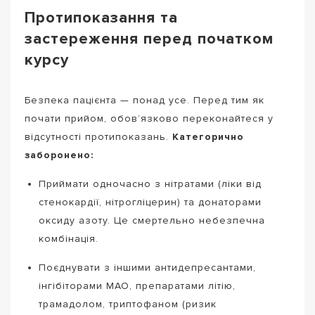
Протипоказання та
застереження перед початком
курсу
Безпека пацієнта — понад усе. Перед тим як
почати прийом, обов’язково переконайтеся у
відсутності протипоказань.
Категорично
заборонено:
Приймати одночасно з нітратами (ліки від
стенокардії, нітрогліцерин) та донаторами
оксиду азоту. Це смертельно небезпечна
комбінація.
Поєднувати з іншими антидепресантами,
інгібіторами МАО, препаратами літію,
трамадолом, триптофаном (ризик