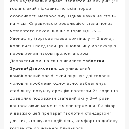
або надтривалий ефект “таблеток на вихідні” (36
годин), який підходить не всім через
особливості метаболізму. Однак наука не стоїть
на місці. Справжньою революцією стала поява
четвертого покоління інгібіторів ФДЕ-5 —
Уденафілу (торгова назва оригіналу — Зідена).
Коли вчені поєднали цю інноваційну молекулу з
перевіреним часом пролонгатором
Дапоксетином, на світ з’явилися
таблетки
Зудена+Дапоксетин
. Це унікальний
комбінований засіб, який вирішує дві головні
чоловічі проблеми одночасно: забезпечує
стабільну, потужну ерекцію протягом 24 годин та
дозволяє подовжити статевий акт у 3–4 рази,
контролюючи момент сім’явиверження. Як лікар,
я вважаю цей препарат “золотим стандартом”
для тих, хто шукає надійність, комфорт та добову
готовність до інтимної близькості.