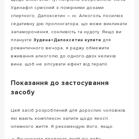
Уденафіл сумісний з помірними дозами
спиртного, Дапоксетин — ні. Алкоголь посилює
седативну дію пролонгатора, що може викликати
запаморочення, сонливість та нудоту. Якщо ви
плануєте
Зудена+Дапоксетин купити
для
романтичного вечора, я раджу обмежити
вживання алкоголю до одного-двох келихів
вина, щоб не зіпсувати ефект від терапії.
Показання до застосування
засобу
Цей засіб розроблений для дорослих чоловіків,
які мають комплексні запити щодо якості
інтимного життя. Я рекомендую його, якщо:
Ви шукаєте препарат, який діє добу,