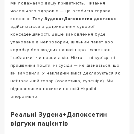
Ми поважаємо вашу приватність. Питання
чоловічого здоров’я — це особиста справа
кожного. Тому
Зудена+Дапоксетин доставка
здійснюється з дотриманням суворої
конфіденційності. Ваше замовлення буде
упаковане в непрозорий, щільний пакет або
коробку без жодних написів про “секс-шоп”,
“таблетки” чи назви ліків. Ніхто — ні кур’єр, ні
працівники пошти, ні сусіди — не дізнається, що
ви замовили. У накладній вміст декларується як
нейтральний товар (косметика, сувеніри). Ми
відправляємо посилки по всій Україні
оперативно.
Реальні Зудена+Дапоксетин
відгуки пацієнтів