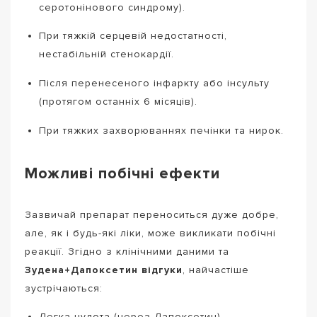
серотонінового синдрому).
При тяжкій серцевій недостатності,
нестабільній стенокардії.
Після перенесеного інфаркту або інсульту
(протягом останніх 6 місяців).
При тяжких захворюваннях печінки та нирок.
Можливі побічні ефекти
Зазвичай препарат переноситься дуже добре,
але, як і будь-які ліки, може викликати побічні
реакції. Згідно з клінічними даними та
Зудена+Дапоксетин відгуки
, найчастіше
зустрічаються:
Легка нудота (через Дапоксетин) —