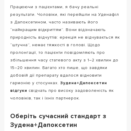
Працюючи з пацієнтами, я бачу реальні
результати. Чоловіки, які перейшли на Уденафіл
з Дапоксетином, часто називають його
“найкращим відкриттям”. Вони відзначають
природність відчуттів: ерекція не відчувається як
“штучна”, немає тяжкості в голові. Щодо
пролонгації, то пацієнти повідомляють про
збільшення часу статевого акту з 1–2 хвилин до
15–20 хвилин. Багато хто пише, що завдяки
добовій дії препарату вдалося відновити
гармонію у стосунках.
Зудена+Дапоксетин
відгуки
свідчать про високу задоволеність як
чоловіків, так і їхніх партнерок.
Оберіть сучасний стандарт з
Зудена+Дапоксетин