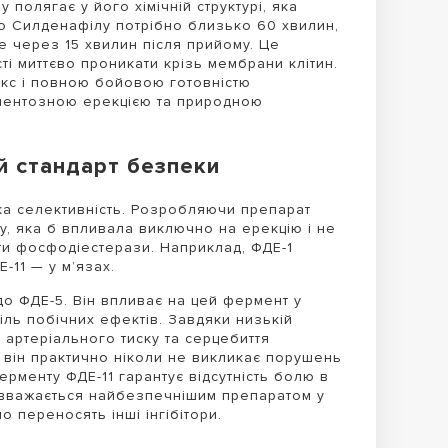
 полягає у його хімічній структурі, яка
о Силденафілу потрібно близько 60 хвилин,
же через 15 хвилин після прийому. Це
ті миттєво проникати крізь мембрани клітин.
екс і повною бойовою готовністю
аментозною ерекцією та природною
й стандарт безпеки
а селективність. Розробляючи препарат
у, яка б впливала виключно на ерекцію і не
нти фосфодіестерази. Наприклад, ФДЕ-1
Е-11 — у м’язах.
о ФДЕ-5. Він впливає на цей фермент у
іль побічних ефектів. Завдяки низькій
 артеріального тиску та серцебиття
, він практично ніколи не викликає порушень
ерменту ФДЕ-11 гарантує відсутність болю в
л вважається найбезпечнішим препаратом у
о переносять інші інгібітори.