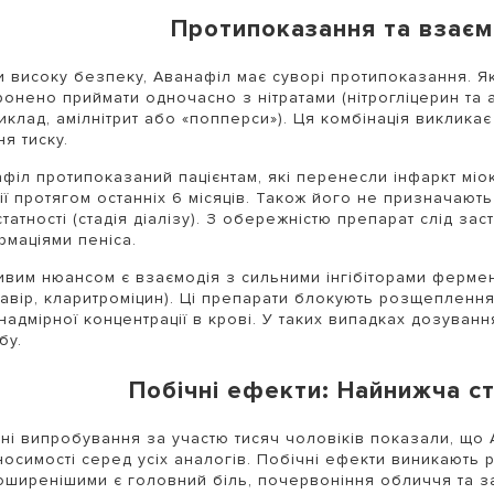
Протипоказання та взаєм
 високу безпеку, Аванафіл має суворі протипоказання. Як 
онено приймати одночасно з нітратами (нітрогліцерин та 
иклад, амілнітрит або «попперси»). Ця комбінація виклик
ня тиску.
філ протипоказаний пацієнтам, які перенесли інфаркт міо
ії протягом останніх 6 місяців. Також його не призначають
татності (стадія діалізу). З обережністю препарат слід за
маціями пеніса.
вим нюансом є взаємодія з сильними інгібіторами ферме
авір, кларитроміцин). Ці препарати блокують розщеплення
надмірної концентрації в крові. У таких випадках дозува
бу.
Побічні ефекти: Найнижча ст
чні випробування за участю тисяч чоловіків показали, що
осимості серед усіх аналогів. Побічні ефекти виникають р
ширенішими є головний біль, почервоніння обличчя та за