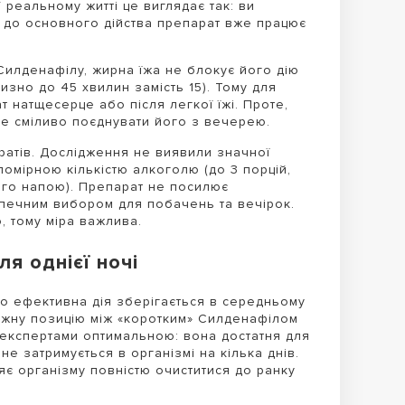
 реальному житті це виглядає так: ви
у до основного дійства препарат вже працює
 Силденафілу, жирна їжа не блокує його дію
изно до 45 хвилин замість 15). Тому для
натщесерце або після легкої їжі. Проте,
те сміливо поєднувати його з вечерею.
атів. Дослідження не виявили значної
помірною кількістю алкоголю (до 3 порцій,
ого напою). Препарат не посилює
зпечним вибором для побачень та вечірок.
, тому міра важлива.
ля однієї ночі
но ефективна дія зберігається в середньому
міжну позицію між «коротким» Силденафілом
 експертами оптимальною: вона достатня для
не затримується в організмі на кілька днів.
є організму повністю очиститися до ранку