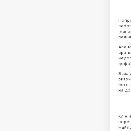
Попри
забор
(напр
падін
Авана
аритм
недос
дефор
Важли
ритон
його 
на до
Кліні
перен
Найпо