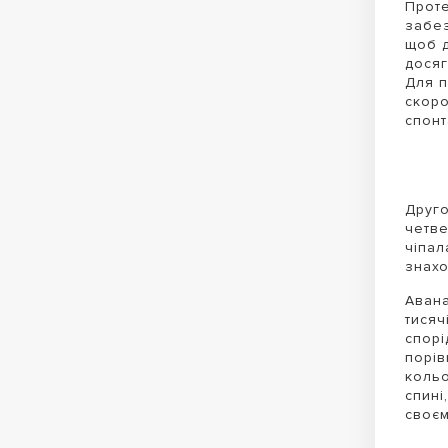
Проте
забез
щоб д
досяг
Для п
скоро
спонт
Друго
четве
чіпал
знахо
Авана
тисяч
спорі
порів
кольо
спині
своєм