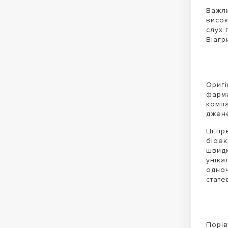
Важли
висок
слух 
Віагр
Оригі
фарма
компа
джене
Ці пр
біоек
швидк
уніка
одноч
стате
Порів