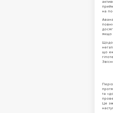
актив
прийм
на по
Авана
повні
досяг
якщо 
Щодо 
негат
що ек
гіпот
Звісн
Періо
протя
та «д
прове
Це зм
насту