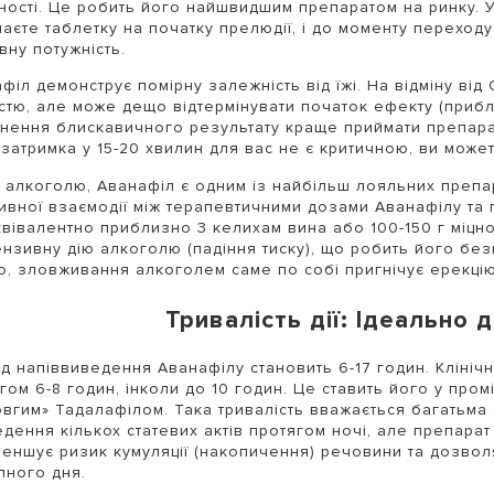
ності. Це робить його найшвидшим препаратом на ринку. У
аєте таблетку на початку прелюдії, і до моменту переход
вну потужність.
філ демонструє помірну залежність від їжі. На відміну від
стю, але може дещо відтермінувати початок ефекту (прибл
нення блискавичного результату краще приймати препарат 
затримка у 15-20 хвилин для вас не є критичною, ви може
алкоголю, Аванафіл є одним із найбільш лояльних препар
ивної взаємодії між терапевтичними дозами Аванафілу та 
вівалентно приблизно 3 келихам вина або 100-150 г міцн
ензивну дію алкоголю (падіння тиску), що робить його бе
о, зловживання алкоголем саме по собі пригнічує ерекцію
Тривалість дії: Ідеально д
д напіввиведення Аванафілу становить 6-17 годин. Клініч
гом 6-8 годин, інколи до 10 годин. Це ставить його у про
овгим» Тадалафілом. Така тривалість вважається багатьма
дення кількох статевих актів протягом ночі, але препарат 
еншує ризик кумуляції (накопичення) речовини та дозволя
пного дня.