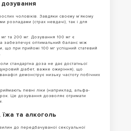
я дозування
рослих чоловіків. Завдяки своєму м’якому
ми розладами (страх невдачі), так і для
 мг та 200 мг. Дозування 100 мг є
на забезпечує оптимальний баланс між
и, що при прийомі 100 мг успішний статевий
.
оли стандартна доза не дає достатньої
цукровий діабет, важке ожиріння), що
Аванафіл демонструє низьку частоту побічних
приймають певні ліки (наприклад, альфа-
ирок. Це дозування дозволяє отримати
м.
 їжа та алкоголь
хвилин до передбачуваної сексуальної