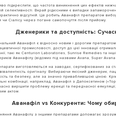
во підкреслити, що частота виникнення цих ефектів нижча
ій селективності. Вкрай рідкісними є випадки запаморочен
практично відсутній. Це робить Аванафіл препаратом вибор
и чи Сіалісу через погане самопочуття після прийому.
Дженерики та доступність: Сучас
нальний Аванафіл є відносно новим і дорогим препаратом.
цевтичної промисловості, доступ до цієї інновації отримали
нії, такі як Centurion Laboratories, Sunrise Remedies та ін
риків Аванафілу (відомих під назвами Avana, Super Avana
епарати виготовляються на заводах, сертифікованих за ст
вівалентність оригіналу. Вибираючи якісний дженерик, паці
ість та безпеку, але за значно привабливішою ціною. Крі
льні комбінації, наприклад, Аванафіл з Дапоксетином («To
асно вирішити проблему ерекції та передчасної еякуляці
вим актом.
Аванафіл vs Конкуренти: Чому оби
няння Аванафілу з іншими препаратами допомагає зрозумі