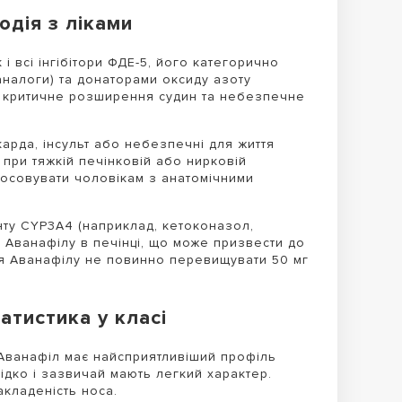
одія з ліками
і всі інгібітори ФДЕ-5, його категорично
аналоги) та донаторами оксиду азоту
ає критичне розширення судин та небезпечне
карда, інсульт або небезпечні для життя
 при тяжкій печінковій або нирковій
стосовувати чоловікам з анатомічними
нту CYP3A4 (наприклад, кетоконазол,
 Аванафілу в печінці, що може призвести до
ння Аванафілу не повинно перевищувати 50 мг
атистика у класі
 Аванафіл має найсприятливіший профіль
ідко і зазвичай мають легкий характер.
кладеність носа.