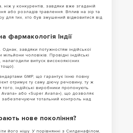
, ніж у конкурентів, завдяки вже згаданій
ня або розладів травлення. Вплив на зір та
у для тих, хто був змушений відмовитися від
на фармакологія Індії
 Однак, завдяки потужностям індійської
 мільйони чоловіків. Провідні індійські
ші, налагодили випуск високоякісних
 тощо).
андартами GMP, що гарантує їхню повну
єнт отримує ту саму діючу речовину, ту ж
м того, індійські виробники пропонують
p Avana» або «Super Avana»), що дозволяє
ї, забезпечуючи тотальний контроль над
рають нове покоління?
ти його нішу. У порівнянні з Силденафілом,