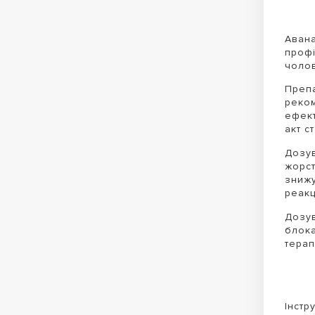
Авана
профі
чолов
Препа
реком
ефект
акт с
Дозув
жорст
знижу
реакц
Дозув
блока
терап
Інстр