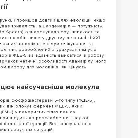
гії
функції пройшов довгий шлях еволюції. Якщо
вав тривалість, а Варденафіл — потужність,
бо Spedra) ознаменувала еру швидкості та
их засобів лише у другому десятилітті XXI
часних чоловіків: мінімум очікування та
коління, розроблений з урахуванням усіх
торів ФДЕ-5 за здатність вмикатися в роботу
рмакокінетичні особливості Аванафілу, його
ом вибору для чоловіків, які цінують
рацює найсучасніша молекула
орів фосфодіестерази 5-го типу (ФДЕ-5).
в»: він блокує фермент ФДЕ-5, який
ГМФ) у печеристих тілах пеніса.
ї призводить до розслаблення гладкої
ізіологічної ерекції. Без сексуального
ик незручних ситуацій.