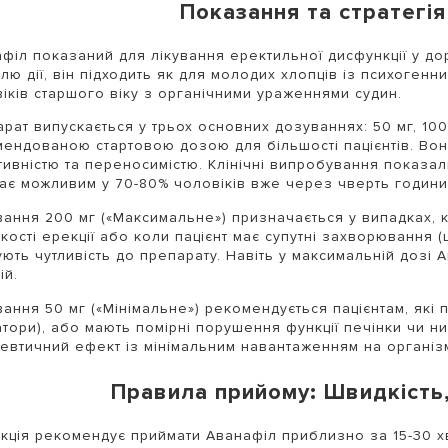
Показання та стратегі
філ показаний для лікування еректильної дисфункції у до
лю дії, він підходить як для молодих хлопців із психогенни
іків старшого віку з органічними ураженнями судин.
рат випускається у трьох основних дозуваннях: 50 мг, 100
ендованою стартовою дозою для більшості пацієнтів. Во
ивністю та переносимістю. Клінічні випробування показал
тає можливим у 70-80% чоловіків вже через чверть години
ання 200 мг («Максимальне») призначається у випадках, к
кості ерекції або коли пацієнт має супутні захворювання (
ють чутливість до препарату. Навіть у максимальній дозі 
ій.
ання 50 мг («Мінімальне») рекомендується пацієнтам, які 
тори), або мають помірні порушення функції печінки чи н
евтичний ефект із мінімальним навантаженням на організ
Правила прийому: Швидкість,
укція рекомендує приймати Аванафіл приблизно за 15-30 