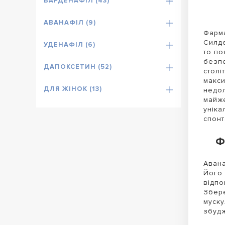
ВАРДЕНАФІЛ (43)
АВАНАФІЛ (9)
Фарма
Силде
УДЕНАФІЛ (6)
то по
безпе
ДАПОКСЕТИН (52)
столі
макси
ДЛЯ ЖІНОК (13)
недол
майже
уніка
спонт
Ф
Авана
Його 
відпо
Збере
муску
збудж