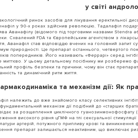
у світі андроло
кологічний ринок засобів для лікування еректильної дис
нафіл у 90-х роках здійснив революцію, Тадалафіл подару
ява Аванафілу (відомого під торговими назвами Stendra а
ки. Схвалений FDA та Європейським агентством з лікарськ
ття, Аванафіл став відповіддю вчених на головний запит су
мум природності. Це препарат останнього, четвертого по
іків попередників. Його називають «Феррарі» серед інгібі
 миттєво. У цьому детальному посібнику ми розберемо фа
льний профіль безпеки та причини, чому він стає препарат
анність та динамічний ритм життя.
армакодинаміка та механізм дії: Як п
філ належить до вже знайомого класу селективних інгібіт
фундаментальний механізм дії подібний до «старших браті
відає за розщеплення циклічного гуанозинмонофосфату (ц
ження високого рівня цГМФ на тлі сексуальної стимуляці
латури артерій, потужного припливу крові та виникнення ф
ення препарат залишається неактивним, що виключає риз