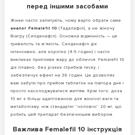
перед іншими засобами
Жінки часто запитують, чому варто обрати саме
аналог Femalefil 10
(Тадалафіл), а не жіночу
Віагру (Силденафіл). Основна відмінність — це
тривалість та м’якість. Силденафіл діє
інтенсивно, але коротко (4-5 годин) і часто
викликає припливи жару до обличчя. Femalefil 10
діє плавно, без різких стрибків тиску, і
забезпечує ефект на 36 годин. Це дозволяє
вам забути про прийом таблеток на півтора дня і
просто насолоджуватися життям. Крім того, доза
10 мг є більш адаптованою для жіночої ваги та
метаболізму, ніж стандартні “чоловічі” 20 мг, що
робить цей препарат безпечнішим вибором.
Важлива Femalefil 10 інструкція