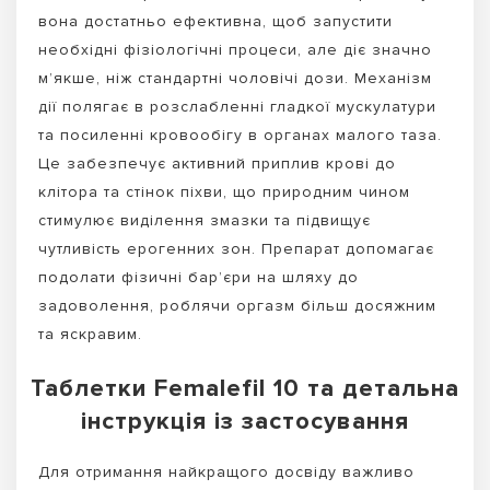
вона достатньо ефективна, щоб запустити
необхідні фізіологічні процеси, але діє значно
м’якше, ніж стандартні чоловічі дози. Механізм
дії полягає в розслабленні гладкої мускулатури
та посиленні кровообігу в органах малого таза.
Це забезпечує активний приплив крові до
клітора та стінок піхви, що природним чином
стимулює виділення змазки та підвищує
чутливість ерогенних зон. Препарат допомагає
подолати фізичні бар’єри на шляху до
задоволення, роблячи оргазм більш досяжним
та яскравим.
Таблетки Femalefil 10 та детальна
інструкція із застосування
Для отримання найкращого досвіду важливо