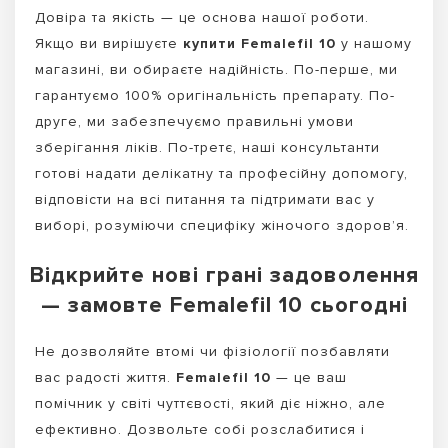
Довіра та якість — це основа нашої роботи.
Якщо ви вирішуєте
купити Femalefil 10
у нашому
магазині, ви обираєте надійність. По-перше, ми
гарантуємо 100% оригінальність препарату. По-
друге, ми забезпечуємо правильні умови
зберігання ліків. По-третє, наші консультанти
готові надати делікатну та професійну допомогу,
відповісти на всі питання та підтримати вас у
виборі, розуміючи специфіку жіночого здоров’я.
Відкрийте нові грані задоволення
— замовте Femalefil 10 сьогодні
Не дозволяйте втомі чи фізіології позбавляти
вас радості життя.
Femalefil 10
— це ваш
помічник у світі чуттєвості, який діє ніжно, але
ефективно. Дозвольте собі розслабитися і