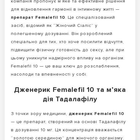
компанія пропонує м’яке та ефективне рішення
для відновлення гармонії в інтимному житті —
препарат Femalefil 10
. Це спеціалізований
засіб, відомий як “Жіночий Сіаліс” у
полегшеному дозуванні. Він розроблений
спеціально для тих, хто хоче посилити відчуття,
підвищити фізичну готовність до сексу, але при
цьому уникнути надмірного впливу на організм.
Femalefil 10 — це ваш ключ до розслаблення,
насолоди та впевненості у собі.
Дженерик Femalefil 10 та м’яка
дія Тадалафілу
З точки зору медицини,
дженерик Femalefil 10
— це препарат, створений на основі Тадалафілу
в дозуванні 10 мг. Ця концентрація вважається
“золотою серединою” для жіночого організму: