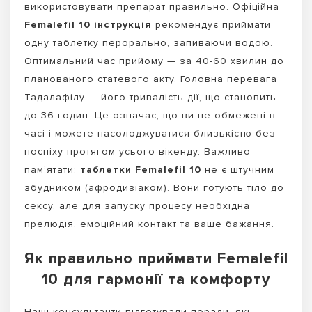
використовувати препарат правильно. Офіційна
Femalefil 10 інструкція
рекомендує приймати
одну таблетку перорально, запиваючи водою.
Оптимальний час прийому — за 40-60 хвилин до
планованого статевого акту. Головна перевага
Тадалафілу — його тривалість дії, що становить
до 36 годин. Це означає, що ви не обмежені в
часі і можете насолоджуватися близькістю без
поспіху протягом усього вікенду. Важливо
пам’ятати:
таблетки Femalefil 10
не є штучним
збудником (афродизіаком). Вони готують тіло до
сексу, але для запуску процесу необхідна
прелюдія, емоційний контакт та ваше бажання.
Як правильно приймати Femalefil
10 для гармонії та комфорту
Наші консультанти підготували поради, які