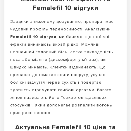
Femalefil 10 відгуки
Завдяки зниженому дозуванню, препарат має
чудовий профіль переносимості. Аналізуючи
Femalefil 10 відгуки
, ми бачимо, що побічні
ефекти виникають вкрай рідко. Можливі
незначний головний біль, легка закладеність
носа або міалгія (дискомфорт у м’язах), які
швидко минають. Клієнтки відзначають, що
препарат допомагає зняти напругу, усуває
болісні відчуття через сухість і повертає
здатність отримувати глибокі оргазми. Багато
жінок називають його “секретом щасливих
стосунків”, який допомагає розпалити вогонь
пристрасті заново.
Актуальна Femalefil 10 ціна та