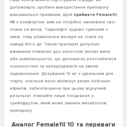
допоможуть зробити використання препарату
максимально приємним. Щоб
приймати Femalefil
10
з комфортом, вам не потрібно змінювати свої
плани на вечір. Тадалафіл чудово сумісний з
їжею, тому романтична вечеря не стане на
заваді його дії. Також препарат допускає
вживання помірних доз алкоголю (келих вина
або шампанського), що допомагає розслабитися
психологічно та налаштуватися на хвилю
задоволення. Дозування 10 мг є ідеальним для
старту, оскільки воно мінімізує ризик побічних
ефектів, забезпечуючи при цьому відчутний
результат. Уникайте лише поєднання з
грейпфрутом, який може змінити метаболізм
препарату.
Аналог Femalefil 10 та переваги