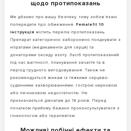
щодо протипоказань
Ми дбаємо про вашу безпеку, тому зобов’язані
попередити про обмеження.
Femalefil 10
інструкція
містить перелік протипоказань.
Препарат категорично заборонено поєднувати з
нітратами (медикаменти для серця) та
донаторами оксиду азоту. Засіб протипоказаний
під час вагітності, планування зачаття та в
період грудного вигодовування. Також не
рекомендується жінкам із тяжкими серцево-
судинними захворюваннями, гострою нирковою
або печінковою недостатністю. Не
призначається дівчатам до 18 років. Перед
початком прийому бажано проконсультуватися з
гінекологом або терапевтом.
Можливі побічні ефекти та