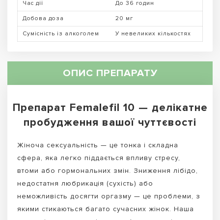
Час дії
До 36 годин
Добова доза
20 мг
Сумісність із алкоголем
У невеликих кількостях
ОПИС ПРЕПАРАТУ
Препарат Femalefil 10 — делікатне
пробудження вашої чуттєвості
Жіноча сексуальність — це тонка і складна
сфера, яка легко піддається впливу стресу,
втоми або гормональних змін. Зниження лібідо,
недостатня любрикація (сухість) або
неможливість досягти оргазму — це проблеми, з
якими стикаються багато сучасних жінок. Наша