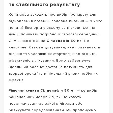
та стабільного результату
Коли мова заходить про вибір препарату для
відновлення потенції, головне питання — з чого
почати? Експерти у всьому світі сходяться на
думці: починати потрібно з “золотої середини”.
Саме такою є доза
Сілденафіл 50 мг
. Це
класичне, базове дозування, яке призначають
більшості чоловіків як стартове, щоб оцінити
ефективність лікування. Воно забезпечує
ідеальний баланс: достатню потужність для
твердої ерекції та мінімальний ризик побічних
ефектів.
Рішення
купити Сілденафіл 50 мг
— це вибір
раціональних чоловіків, які не хочуть
переплачувати за зайві міліграми або
ризикувати передозуванням. Ми пропонуємо