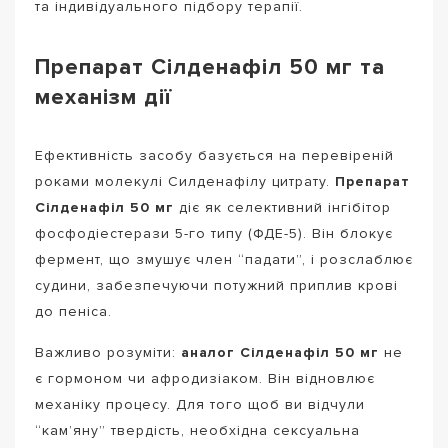
та індивідуального підбору терапії.
Препарат Сілденафіл 50 мг та
механізм дії
Ефективність засобу базується на перевіреній
роками молекулі Силденафілу цитрату.
Препарат
Сілденафіл 50 мг
діє як селективний інгібітор
фосфодіестерази 5-го типу (ФДЕ-5). Він блокує
фермент, що змушує член “падати”, і розслаблює
судини, забезпечуючи потужний приплив крові
до пеніса.
Важливо розуміти:
аналог Сілденафіл 50 мг
не
є гормоном чи афродизіаком. Він відновлює
механіку процесу. Для того щоб ви відчули
“кам’яну” твердість, необхідна сексуальна