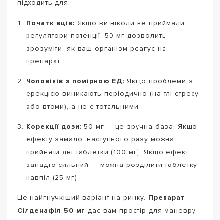
підходить для:
Початківців:
Якщо ви ніколи не приймали
регулятори потенції, 50 мг дозволить
зрозуміти, як ваш організм реагує на
препарат.
Чоловіків з помірною ЕД:
Якщо проблеми з
ерекцією виникають періодично (на тлі стресу
або втоми), а не є тотальними.
Корекції дози:
50 мг — це зручна база. Якщо
ефекту замало, наступного разу можна
прийняти дві таблетки (100 мг). Якщо ефект
занадто сильний — можна розділити таблетку
навпіл (25 мг).
Це найгнучкіший варіант на ринку.
Препарат
Сілденафіл 50 мг
дає вам простір для маневру