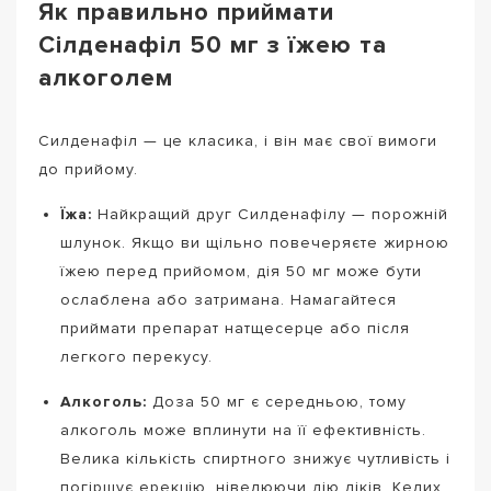
Як правильно приймати
Сілденафіл 50 мг з їжею та
алкоголем
Силденафіл — це класика, і він має свої вимоги
до прийому.
Їжа:
Найкращий друг Силденафілу — порожній
шлунок. Якщо ви щільно повечеряєте жирною
їжею перед прийомом, дія 50 мг може бути
ослаблена або затримана. Намагайтеся
приймати препарат натщесерце або після
легкого перекусу.
Алкоголь:
Доза 50 мг є середньою, тому
алкоголь може вплинути на її ефективність.
Велика кількість спиртного знижує чутливість і
погіршує ерекцію, нівелюючи дію ліків. Келих