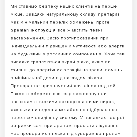
Ми ставимо безпеку наших клієнтів на перше
місце. Завдяки натуральному складу, препарат
має мінімальний перелік обмежень, проте
Speman інструкція
все ж містить певні
застереження. Засіб протипоказаний при
індивідуальній підвищеній чутливості або алергії
на будь-який з рослинних компонентів. Хоча такі
випадки трапляються вкрай рідко, якщо ви
схильні до алергічних реакцій на трави, почніть
з мінімальної дози під наглядом лікаря.
Препарат не призначений для жінок та дітей.
Також з обережністю слід застосовувати
пацієнтам з тяжкими захворюваннями нирок,
оскільки виведення метаболітів відбувається
через сечовидільну систему. У випадках гострої
затримки сечі при аденомі простати лікування
має проводитися тільки під суворим контролем