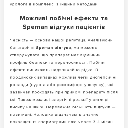
уролога в комплексі з іншими методами.
Можливі побічні ефекти та
Speman відгуки пацієнтів
Чесність — основа нашої репутації. Аналізуючи
багаторічні
Speman відгуки
, ми можемо
стверджувати, що препарат має відмінний
профіль безпеки та переносимості. Побічні
ефекти виникають надзвичайно рідко. В
поодиноких випадках можливі легкі диспепсичні
розлади (нудота або дискомфорт у шлунку), які
зазвичай проходять при прийомі препарату після
їжі. Також можливі алергічні реакції у вигляді
висипу на шкірі. Переважна більшість відгуків —
позитивні. Чоловіки відзначають значне
покращення спермограми вже через 3-4 місяці