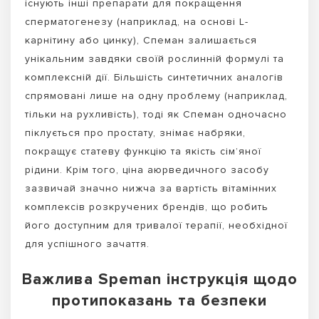
існують інші препарати для покращення
сперматогенезу (наприклад, на основі L-
карнітину або цинку), Спеман залишається
унікальним завдяки своїй рослинній формулі та
комплексній дії. Більшість синтетичних аналогів
спрямовані лише на одну проблему (наприклад,
тільки на рухливість), тоді як Спеман одночасно
піклується про простату, знімає набряки,
покращує статеву функцію та якість сім’яної
рідини. Крім того, ціна аюрведичного засобу
зазвичай значно нижча за вартість вітамінних
комплексів розкручених брендів, що робить
його доступним для тривалої терапії, необхідної
для успішного зачаття.
Важлива Speman інструкція щодо
протипоказань та безпеки