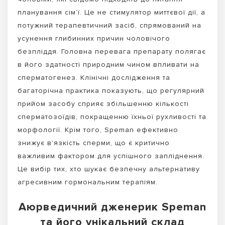
планування сім’ї. Це не стимулятор миттєвої дії, а
потужний терапевтичний засіб, спрямований на
усунення глибинних причин чоловічого
безпліддя. Головна перевага препарату полягає
в його здатності природним чином впливати на
сперматогенез. Клінічні дослідження та
багаторічна практика показують, що регулярний
прийом засобу сприяє збільшенню кількості
сперматозоїдів, покращенню їхньої рухливості та
морфології. Крім того, Speman ефективно
знижує в’язкість сперми, що є критично
важливим фактором для успішного запліднення.
Це вибір тих, хто шукає безпечну альтернативу
агресивним гормональним терапіям.
Аюрведичний дженерик Speman
та його унікальний склад