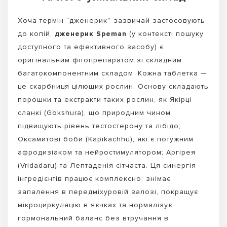
Хоча термін “дженерик” зазвичай застосовують
до копій,
дженерик Speman
(у контексті пошуку
доступного та ефективного засобу) є
оригінальним фітопрепаратом зі складним
багатокомпонентним складом. Кожна таблетка —
це скарбниця цілющих рослин. Основу складають
порошки та екстракти таких рослин, як Якірці
сланкі (Gokshura), що природним чином
підвищують рівень тестостерону та лібідо;
Оксамитові боби (Kapikachhu), які є потужним
афродизіаком та нейростимулятором; Аргірея
(Vridadaru) та Лептаденія сітчаста. Ця синергія
інгредієнтів працює комплексно: знімає
запалення в передміхуровій залозі, покращує
мікроциркуляцію в яєчках та нормалізує
гормональний баланс без втручання в