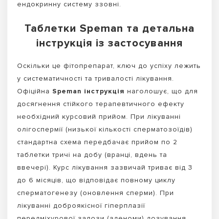
ендокринну систему ззовні.
Таблетки Speman та детальна
інструкція із застосування
Оскільки це фітопрепарат, ключ до успіху лежить
у систематичності та тривалості лікування.
Офіційна
Speman інструкція
наголошує, що для
досягнення стійкого терапевтичного ефекту
необхідний курсовий прийом. При лікуванні
олігоспермії (низької кількості сперматозоїдів)
стандартна схема передбачає прийом по 2
таблетки тричі на добу (вранці, вдень та
ввечері). Курс лікування зазвичай триває від 3
до 6 місяців, що відповідає повному циклу
сперматогенезу (оновлення сперми). При
лікуванні доброякісної гіперплазії
передміхурової залози (аденоми) дозування