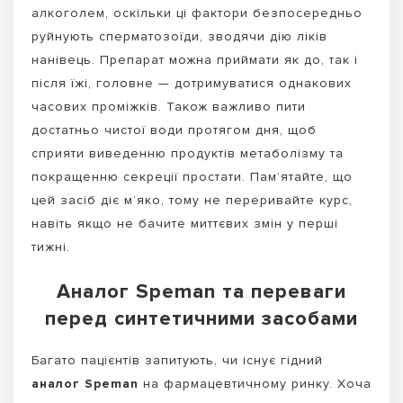
алкоголем, оскільки ці фактори безпосередньо
руйнують сперматозоїди, зводячи дію ліків
нанівець. Препарат можна приймати як до, так і
після їжі, головне — дотримуватися однакових
часових проміжків. Також важливо пити
достатньо чистої води протягом дня, щоб
сприяти виведенню продуктів метаболізму та
покращенню секреції простати. Пам’ятайте, що
цей засіб діє м’яко, тому не переривайте курс,
навіть якщо не бачите миттєвих змін у перші
тижні.
Аналог Speman та переваги
перед синтетичними засобами
Багато пацієнтів запитують, чи існує гідний
аналог Speman
на фармацевтичному ринку. Хоча