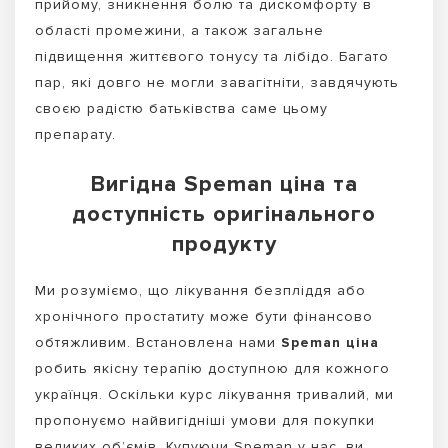
прийому, зникнення болю та дискомфорту в
області промежини, а також загальне
підвищення життєвого тонусу та лібідо. Багато
пар, які довго не могли завагітніти, завдячують
своєю радістю батьківства саме цьому
препарату.
Вигідна Speman ціна та
доступність оригінального
продукту
Ми розуміємо, що лікування безпліддя або
хронічного простатиту може бути фінансово
обтяжливим. Встановлена нами
Speman ціна
робить якісну терапію доступною для кожного
українця. Оскільки курс лікування тривалий, ми
пропонуємо найвигідніші умови для покупки
великих об’ємів. Купуючи Speman у нас, ви