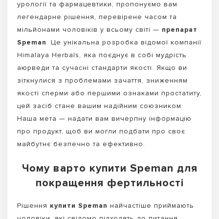
урології та фармацевтики, пропонуємо вам
легендарне рішення, перевірене часом та
мільйонами чоловіків у всьому світі —
препарат
Speman
. Це унікальна розробка відомої компанії
Himalaya Herbals, яка поєднує в собі мудрість
аюрведи та сучасні стандарти якості. Якщо ви
зіткнулися з проблемами зачаття, зниженням
якості сперми або першими ознаками простатиту,
цей засіб стане вашим надійним союзником.
Наша мета — надати вам вичерпну інформацію
про продукт, щоб ви могли подбати про своє
майбутнє безпечно та ефективно.
Чому варто купити Speman для
покращення фертильності
Рішення
купити Speman
найчастіше приймають
чоловіки, які свідомо підходять до питання