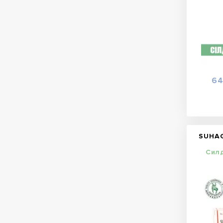
64
SUHAG
Сил