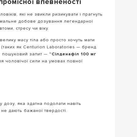
промісної впевненості
ловіків, які не звикли ризикувати і прагнуть
имальне добове дозування легендарної
томи, стресу чи віку.
велику масу тіла або просто хочуть мати
(таких як Centurion Laboratories — бренд
аш пошуковий запит —
“Сілденафіл 100 мг
я чоловічої сили на умовах повної
у дозу, яка здатна подолати навіть
 не дають бажаної твердості.