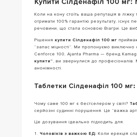
Купити Сілденафіл 100 мг:
Коли на кону стоїть ваша репутація в ліжку 
отримати 100% гарантію результату, існує 
речовини, що стала основою Віагри. Це вибір
Рішення
купити Сілденафіл 100 мг
приймаю
“запас міцності”. Ми пропонуємо виключно с
Cenforce 100, Ajanta Pharma — бренд Kamag
купити”
, ви звернулися до професіоналів.
анонімності.
Таблетки Сілденафіл 100 мг:
Чому саме 100 мг є бестселером у світі?
Та
серйозні судинні порушення. Це “важка арти
Це дозування ідеально підходить для:
Чоловіків з важкою ЕД:
Коли ерекція сла