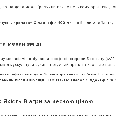
дартна доза може “розчинитися” у великому організмі, т
купують
препарат Сілденафіл 100 мг
, щоб ділити таблетку
а механізм дії
му механізмі інгібування фосфодіестерази 5-го типу (ФДЕ-
кої мускулатури судин і потужний приплив крові до пеніс
овини, ефект виходить більш вираженим і стійким. Ви отри
ленням після еякуляції. Пам’ятайте:
аналог Сілденафіл 10
 Якість Віагри за чесною ціною