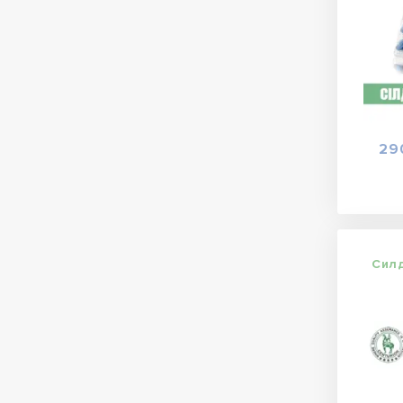
29
Сил