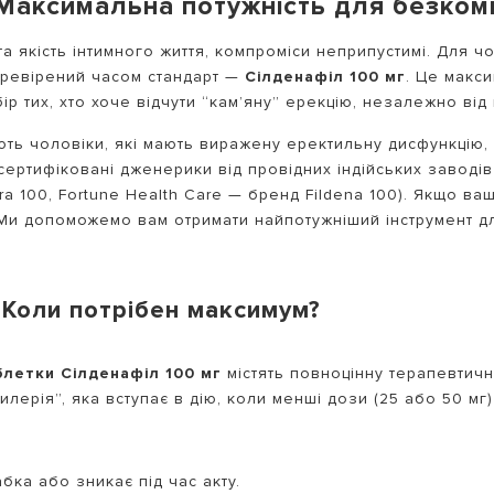
 Максимальна потужність для безком
та якість інтимного життя, компроміси неприпустимі. Для чо
перевірений часом стандарт —
Сілденафіл 100 мг
. Це макс
 тих, хто хоче відчути “кам’яну” ерекцію, незалежно від в
ть чоловіки, які мають виражену еректильну дисфункцію, 
ертифіковані дженерики від провідних індійських заводів 
ra 100, Fortune Health Care — бренд Fildena 100). Якщо в
 Ми допоможемо вам отримати найпотужніший інструмент дл
 Коли потрібен максимум?
блетки Сілденафіл 100 мг
містять повноцінну терапевтичн
лерія”, яка вступає в дію, коли менші дози (25 або 50 мг)
бка або зникає під час акту.