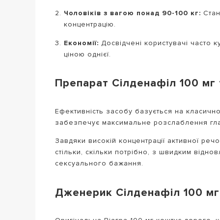
Чоловіків з вагою понад 90-100 кг:
Стан
концентрацію.
Економії:
Досвідчені користувачі часто 
ціною однієї.
Препарат Сілденафіл 100 мг т
Ефективність засобу базується на класично
забезпечує максимальне розслаблення глад
Завдяки високій концентрації активної реч
стільки, скільки потрібно, з швидким віднов
сексуального бажання.
Дженерик Сілденафіл 100 мг: