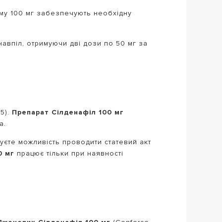
ому 100 мг забезпечують необхідну
 навпіл, отримуючи дві дози по 50 мг за
5).
Препарат Сілденафіл 100 мг
а.
муєте можливість проводити статевий акт
0 мг
працює тільки при наявності