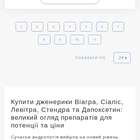
1
2
3
4
5
6
7
8
9
10
11
ПОКАЗАТИ ПО
Купити дженерики Віагра, Сіаліс,
Левітра, Стендра та Дапоксетин:
великий огляд препаратів для
потенції та ціни
Сучасна андрологія вийшла на новий рівень,