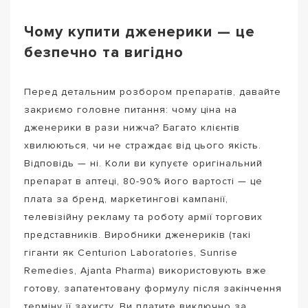
Чому купити дженерики — це
безпечно та вигідно
Перед детальним розбором препаратів, давайте
закриємо головне питання: чому ціна на
дженерики в рази нижча? Багато клієнтів
хвилюються, чи не страждає від цього якість.
Відповідь — ні. Коли ви купуєте оригінальний
препарат в аптеці, 80-90% його вартості — це
плата за бренд, маркетингові кампанії,
телевізійну рекламу та роботу армії торгових
представників. Виробники дженериків (такі
гіганти як Centurion Laboratories, Sunrise
Remedies, Ajanta Pharma) використовують вже
готову, запатентовану формулу після закінчення
терміну її захисту. Ви платите виключно за