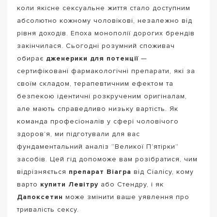
коли якісне сексуальне життя стало доступним
абсолютно кожному чоловікові, незалежно від
рівня доходів. Епоха монополії дорогих брендів
закінчилася. Сьогодні розумний споживач
обирає
дженерики для потенції
—
сертифіковані фармакологічні препарати, які за
своїм складом, терапевтичним ефектом та
безпекою ідентичні розкрученим оригіналам,
але мають справедливо низьку вартість. Як
команда професіоналів у сфері чоловічого
здоров’я, ми підготували для вас
фундаментальний аналіз “Великої П’ятірки”
засобів. Цей гід допоможе вам розібратися, чим
відрізняється
препарат Віагра
від Сіалісу, кому
варто
купити Левітру
або Стендру, і як
Дапоксетин
може змінити ваше уявлення про
тривалість сексу.