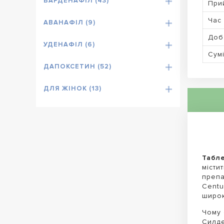
ВАРДЕНАФІЛ (43)
При
Час 
АВАНАФІЛ (9)
Доб
УДЕНАФІЛ (6)
Сумі
ДАПОКСЕТИН (52)
ДЛЯ ЖІНОК (13)
Табле
місти
препа
Centu
широк
Чому 
Силде