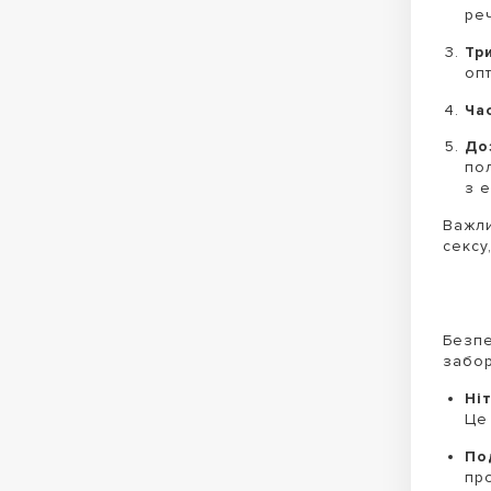
ре
Три
оп
Ча
До
по
з е
Важли
сексу
Безпе
забо
Ні
Це
По
пр