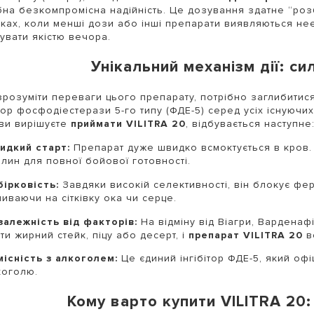
бна безкомпромісна надійність. Це дозування здатне “розб
ках, коли менші дози або інші препарати виявляються нее
увати якістю вечора.
Унікальний механізм дії: с
розуміти переваги цього препарату, потрібно заглибитися
ітор фосфодіестерази 5-го типу (ФДЕ-5) серед усіх існуючих
ви вирішуєте
приймати VILITRA 20
, відбувається наступне
идкий старт:
Препарат дуже швидко всмоктується в кров. 
лин для повної бойової готовності.
бірковість:
Завдяки високій селективності, він блокує фер
иваючи на сітківку ока чи серце.
залежність від факторів:
На відміну від Віагри, Варденафі
сти жирний стейк, піцу або десерт, і
препарат VILITRA 20
в
місність з алкоголем:
Це єдиний інгібітор ФДЕ-5, який оф
коголю.
Кому варто купити VILITRA 20: