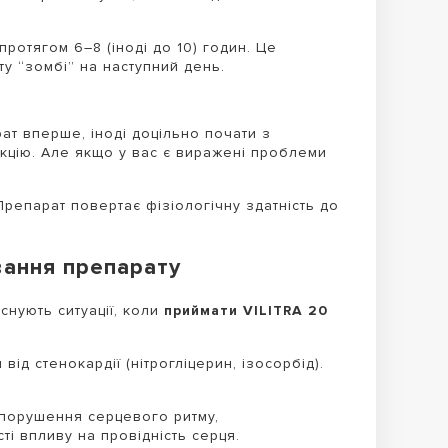
ротягом 6–8 (іноді до 10) годин. Це
у “зомбі” на наступний день.
ат вперше, іноді доцільно почати з
акцію. Але якщо у вас є виражені проблеми
Препарат повертає фізіологічну здатність до
вання препарату
нують ситуації, коли
приймати VILITRA 20
д стенокардії (нітрогліцерин, ізосорбід).
 порушення серцевого ритму,
і впливу на провідність серця.