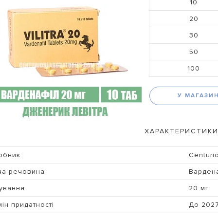
10
20
30
50
100
У МАГАЗИ
ХАРАКТЕРИСТИКИ
обник
Centuri
ча речовина
Варден
ування
20 мг
ін придатності
До 202