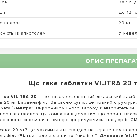
йом
За 1 г. 
дії
До 12 г
ова доза
20 мг
сність із алкоголем
У невел
ОПИС ПРЕПАРА
Що таке таблетки VILITRA 20 
тки VILITRA 20
— це високоефективний лікарський засіб д
ть 20 мг Варденафілу. За своєю суттю, це повний структур
рату “Левітра”. Виробником цього засобу є авторитетний
rion Laboratories. Ця компанія відома тим, що робить вис
ого кола споживачів, суворо дотримуючись стандартів GM
саме 20 мг? Це максимальна стандартна терапевтична доз
нафілу (Віагри), але діє значно “чистіше”.
Дженерик VILI