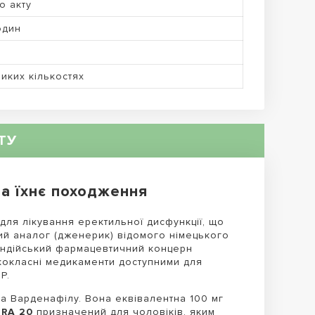
до акту
один
иких кількостях
ТУ
та їхнє походження
ля лікування еректильної дисфункції, що
ний аналог (дженерик) відомого німецького
 індійський фармацевтичний концерн
ококласні медикаменти доступними для
P.
а Варденафілу. Вона еквівалентна 100 мг
TRA 20
призначений для чоловіків, яким