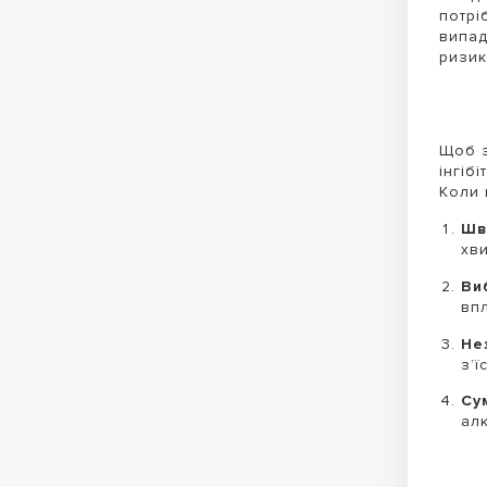
потрі
випад
ризик
Щоб з
інгіб
Коли 
Шв
хви
Ви
впл
Не
з’ї
Су
ал