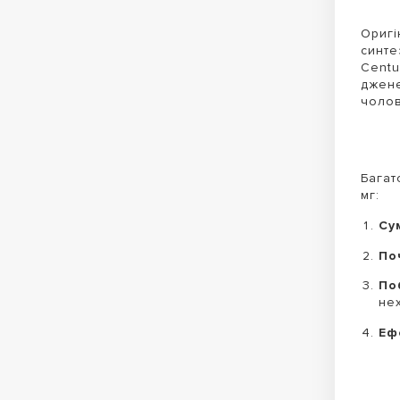
Оригі
синте
Centu
джене
чолов
Багат
мг:
Су
Поч
По
не
Еф