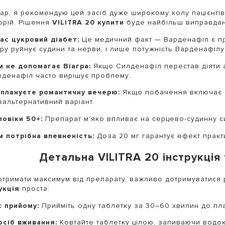
кар, я рекомендую цей засіб дуже широкому колу пацієнтів
орій. Рішення
VILITRA 20 купити
буде найбільш виправдан
вас цукровий діабет:
Це медичний факт — Варденафіл є пр
ру руйнує судини та нерви, і лише потужність Варденафілу
м не допомагає Віагра:
Якщо Силденафіл перестав діяти а
рденафіл часто вирішує проблему.
 плануєте романтичну вечерю:
Якщо побачення включає ал
зальтернативний варіант.
ловіки 50+:
Препарат м’яко впливає на серцево-судинну сис
м потрібна впевненість:
Доза 20 мг гарантує ефект практ
Детальна VILITRA 20 інструкція
тримати максимум від препарату, важливо дотримуватися 
укція
проста:
с прийому:
Прийміть одну таблетку за 30–60 хвилин до пла
осіб вживання:
Ковтайте таблетку цілою, запиваючи водою