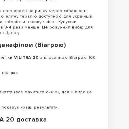
х препаратів на ринку через складність
ю елітну терапію доступною для українців.
а, зберігши високу якість. Купуючи
 в 3-4 рази менше. Це розумний вибір для
за бренд.
денафілом (Віагрою)
летки VILITRA 20
з класичною Віагрою 100
— працює.
яття (все бачиться синім), для Вілітри це
 показує кращі результати.
RA 20 доставка