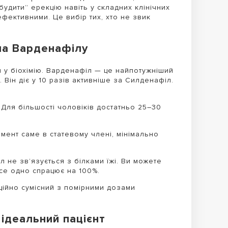
удити” ерекцію навіть у складних клінічних
фективними. Це вибір тих, хто не звик
ила Варденафілу
 у біохімію. Варденафіл — це найпотужніший
. Він діє у 10 разів активніше за Силденафіл.
:
Для більшості чоловіків достатньо 25–30
мент саме в статевому члені, мінімально
л не зв’язується з білками їжі. Ви можете
се одно спрацює на 100%.
іційно сумісний з помірними дозами
 ідеальний пацієнт