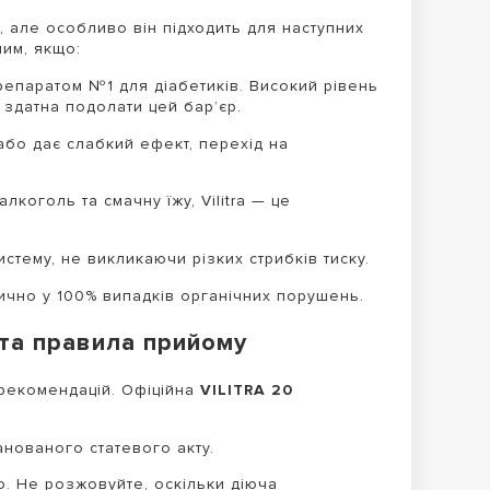
, але особливо він підходить для наступних
им, якщо:
епаратом №1 для діабетиків. Високий рівень
 здатна подолати цей бар’єр.
бо дає слабкий ефект, перехід на
коголь та смачну їжу, Vilitra — це
тему, не викликаючи різких стрибків тиску.
ично у 100% випадків органічних порушень.
 та правила прийому
рекомендацій. Офіційна
VILITRA 20
нованого статевого акту.
. Не розжовуйте, оскільки діюча