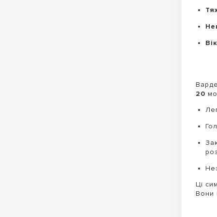
Тя
Не
Вік
Варде
20
мож
Ле
Гол
За
ро
Не
Ці си
Вони 