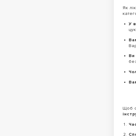
Як лі
катег
У 
цук
Ва
Ва
Ви
бе
Чо
Ва
Щоб о
інстр
Ча
Сп