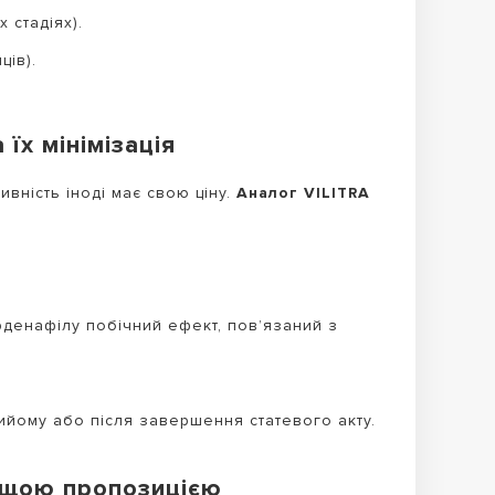
 стадіях).
ців).
їх мінімізація
вність іноді має свою ціну.
Аналог VILITRA
рденафілу побічний ефект, пов’язаний з
рийому або після завершення статевого акту.
ращою пропозицією