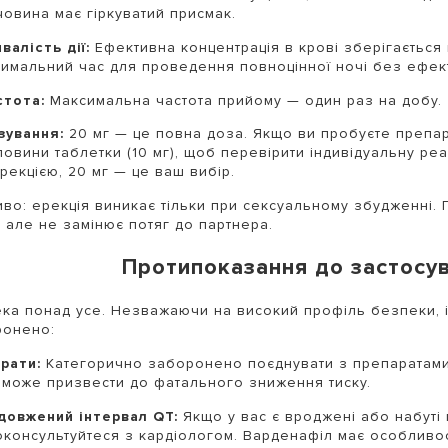
човина має гіркуватий присмак.
валість дії:
Ефективна концентрація в крові зберігається п
тимальний час для проведення повноцінної ночі без ефект
стота:
Максимальна частота прийому — один раз на добу.
зування:
20 мг — це повна доза. Якщо ви пробуєте препар
ловини таблетки (10 мг), щоб перевірити індивідуальну ре
рекцією, 20 мг — це ваш вибір.
во: ерекція виникає тільки при сексуальному збудженні. 
, але не замінює потяг до партнера.
Протипоказання до застосу
ка понад усе. Незважаючи на високий профіль безпеки, іс
ронено:
трати:
Категорично заборонено поєднувати з препаратами ві
 може призвести до фатального зниження тиску.
довжений інтервал QT:
Якщо у вас є вроджені або набуті
оконсультуйтеся з кардіологом. Варденафіл має особливост