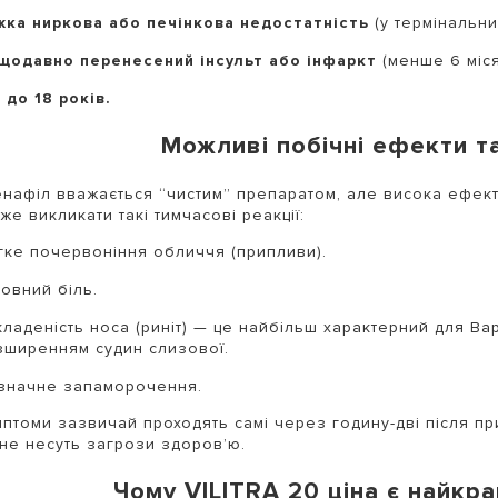
жка ниркова або печінкова недостатність
(у термінальних
щодавно перенесений інсульт або інфаркт
(менше 6 міся
 до 18 років.
Можливі побічні ефекти та 
нафіл вважається “чистим” препаратом, але висока ефекти
е викликати такі тимчасові реакції:
гке почервоніння обличчя (припливи).
овний біль.
кладеність носа (риніт) — це найбільш характерний для Ва
зширенням судин слизової.
значне запаморочення.
мптоми зазвичай проходять самі через годину-дві після п
не несуть загрози здоров’ю.
Чому VILITRA 20 ціна є найк