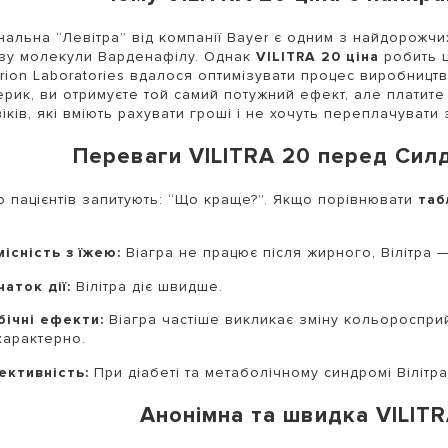
нальна “Левітра” від компанії Bayer є одним з найдорожчи
зу молекули Варденафілу. Однак
VILITRA 20 ціна
робить ц
rion Laboratories вдалося оптимізувати процес виробництв
рик, ви отримуєте той самий потужний ефект, але платите
іків, які вміють рахувати гроші і не хочуть переплачувати 
Переваги VILITRA 20 перед Сил
о пацієнтів запитують: “Що краще?”. Якщо порівнювати
таб
місність з їжею:
Віагра не працює після жирного, Вілітра 
аток дії:
Вілітра діє швидше.
бічні ефекти:
Віагра частіше викликає зміну кольоросприйн
характерно.
ективність:
При діабеті та метаболічному синдромі Вілітра
Анонімна та швидка VILIT