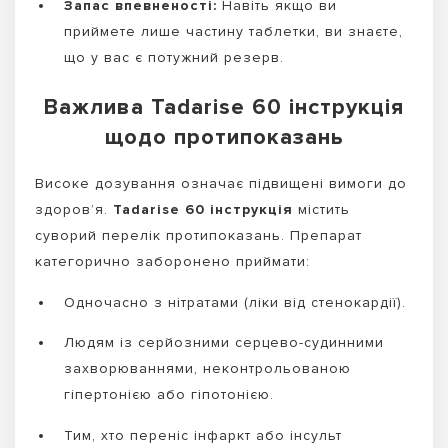
Запас впевненості:
Навіть якщо ви
приймете лише частину таблетки, ви знаєте,
що у вас є потужний резерв.
Важлива Tadarise 60 інструкція
щодо протипоказань
Високе дозування означає підвищені вимоги до
здоров’я.
Tadarise 60 інструкція
містить
суворий перелік протипоказань. Препарат
категорично заборонено приймати:
Одночасно з нітратами (ліки від стенокардії).
Людям із серйозними серцево-судинними
захворюваннями, неконтрольованою
гіпертонією або гіпотонією.
Тим, хто переніс інфаркт або інсульт