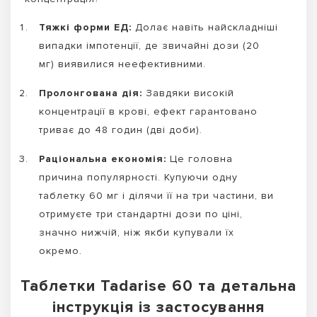
Тяжкі форми ЕД:
Долає навіть найскладніші
випадки імпотенції, де звичайні дози (20
мг) виявилися неефективними.
Пролонгована дія:
Завдяки високій
концентрації в крові, ефект гарантовано
триває до 48 годин (дві доби).
Раціональна економія:
Це головна
причина популярності. Купуючи одну
таблетку 60 мг і ділячи її на три частини, ви
отримуєте три стандартні дози по ціні,
значно нижчій, ніж якби купували їх
окремо.
Таблетки Tadarise 60 та детальна
інструкція із застосування