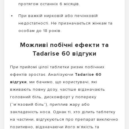
протягом останніх 6 місяців.
При важкій нирковій або печінковій
недостатності. Не призначається жінкам та
особам до 18 років.
Можливі побічні ефекти та
Tadarise 60 відгуки
При прийомі цілої таблетки ризик побічних
ефектів зростає. Аналізуючи
Tadarise 60
відгуки
, ми бачимо, що користувачі, які
вживають повну дозу, частіше відзначають
головний біль, дискомфорт у попереку
(“м’язовий біль”), приплив жару або
закладеність носа. Однак ті, хто ділить таблетку
на частини, відгукуються про препарат виключно
позитивно, відзначаючи його м’якість та