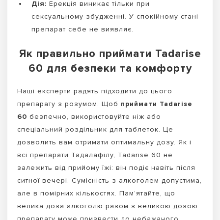
Дія:
Ерекція виникає тільки при
сексуальному збудженні. У спокійному стані
препарат себе не виявляє.
Як правильно приймати Tadarise
60 для безпеки та комфорту
Наші експерти радять підходити до цього
препарату з розумом. Щоб
приймати Tadarise
60
безпечно, використовуйте ніж або
спеціальний роздільник для таблеток. Це
дозволить вам отримати оптимальну дозу. Як і
всі препарати Тадалафілу, Tadarise 60 не
залежить від прийому їжі: він подіє навіть після
ситної вечері. Сумісність з алкоголем допустима,
але в помірних кількостях. Пам’ятайте, що
велика доза алкоголю разом з великою дозою
препарату може призвести до небажаного