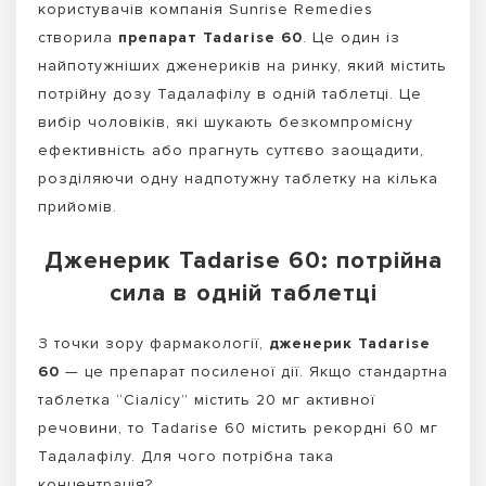
користувачів компанія Sunrise Remedies
створила
препарат Tadarise 60
. Це один із
найпотужніших дженериків на ринку, який містить
потрійну дозу Тадалафілу в одній таблетці. Це
вибір чоловіків, які шукають безкомпромісну
ефективність або прагнуть суттєво заощадити,
розділяючи одну надпотужну таблетку на кілька
прийомів.
Дженерик Tadarise 60: потрійна
сила в одній таблетці
З точки зору фармакології,
дженерик Tadarise
60
— це препарат посиленої дії. Якщо стандартна
таблетка “Сіалісу” містить 20 мг активної
речовини, то Tadarise 60 містить рекордні 60 мг
Тадалафілу. Для чого потрібна така
концентрація?