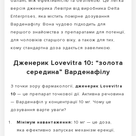
баланс між ефективністю та безпекою. Це легка
версія дженерика Левітри від виробника Delta
Enterprises, яка містить помірне дозування
Варденафілу. Вона чудово підходить для
першого знайомства з препаратами для потенції,
для чоловіків старшого віку, а також для тих,
кому стандартна доза здається завеликою.
Дженерик Lovevitra 10: “золота
середина” Варденафілу
З точки зору фармакології,
дженерик Lovevitra
10
— це препарат точкової дії. Активна речовина
— Варденафіл у концентрації 10 мг. Чому це
дозування варте уваги?
Мінімум навантаження:
10 мг — це доза,
яка ефективно запускає механізм ерекції,