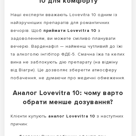
10 для комфорту
Наші експерти вважають Lovevitra 10 одним із
найзручніших препаратів для романтичних
вечорів. Щоб
приймати Lovevitra 10
з
задоволенням, ви можете сміливо планувати
вечерю. Варденафіл — найменш чутливий до їжі
та алкоголю інгібітор ФДЕ-5. Смачна їжа та келих
вина не заблокують дію препарату (на відміну
від Віагри). Це дозволяє зберегти атмосферу
побачення, не думаючи про медичні обмеження.
Аналог Lovevitra 10: чому варто
обрати менше дозування?
Клієнти купують
аналог Lovevitra 10
з наступних
причин: