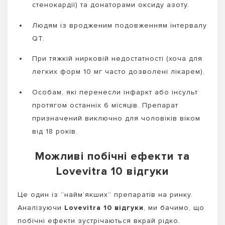
стенокардії) та донаторами оксиду азоту.
Людям із вродженим подовженням інтервалу
QT.
При тяжкій нирковій недостатності (хоча для
легких форм 10 мг часто дозволені лікарем).
Особам, які перенесли інфаркт або інсульт
протягом останніх 6 місяців. Препарат
призначений виключно для чоловіків віком
від 18 років.
Можливі побічні ефекти та
Lovevitra 10 відгуки
Це один із “найм’якших” препаратів на ринку.
Аналізуючи
Lovevitra 10 відгуки
, ми бачимо, що
побічні ефекти зустрічаються вкрай рідко.