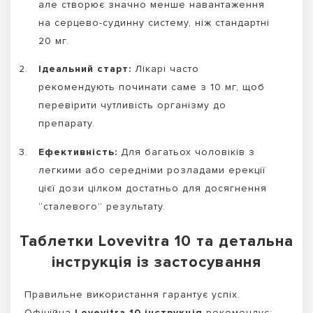
але створює значно менше навантаження
на серцево-судинну систему, ніж стандартні
20 мг.
Ідеальний старт:
Лікарі часто
рекомендують починати саме з 10 мг, щоб
перевірити чутливість організму до
препарату.
Ефективність:
Для багатьох чоловіків з
легкими або середніми розладами ерекції
цієї дози цілком достатньо для досягнення
“сталевого” результату.
Таблетки Lovevitra 10 та детальна
інструкція із застосування
Правильне використання гарантує успіх.
Офіційна
Lovevitra 10 інструкція
рекомендує: