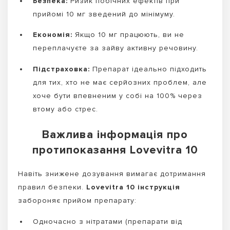
Безпека:
Ризик побічних ефектів при
прийомі 10 мг зведений до мінімуму.
Економія:
Якщо 10 мг працюють, ви не
переплачуєте за зайву активну речовину.
Підстраховка:
Препарат ідеально підходить
для тих, хто не має серйозних проблем, але
хоче бути впевненим у собі на 100% через
втому або стрес.
Важлива інформація про
протипоказання Lovevitra 10
Навіть знижене дозування вимагає дотримання
правил безпеки.
Lovevitra 10 інструкція
забороняє прийом препарату:
Одночасно з нітратами (препарати від