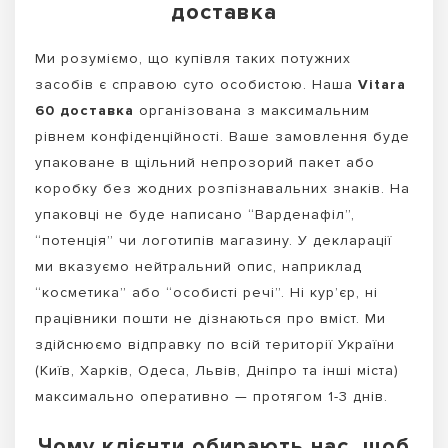
доставка
Ми розуміємо, що купівля таких потужних
засобів є справою суто особистою. Наша
Vitara
60 доставка
організована з максимальним
рівнем конфіденційності. Ваше замовлення буде
упаковане в щільний непрозорий пакет або
коробку без жодних розпізнавальних знаків. На
упаковці не буде написано “Варденафіл”,
“потенція” чи логотипів магазину. У декларації
ми вказуємо нейтральний опис, наприклад
“косметика” або “особисті речі”. Ні кур’єр, ні
працівники пошти не дізнаються про вміст. Ми
здійснюємо відправку по всій території України
(Київ, Харків, Одеса, Львів, Дніпро та інші міста)
максимально оперативно — протягом 1-3 днів.
Чому клієнти обирають нас, щоб