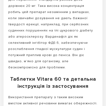
дорівнює 20 мг. Така висока концентрація
робить цей препарат незамінним у випадках,
коли звичайні дозування не дають бажаної
твердості ерекції, наприклад, при серйозних
судинних порушеннях на тлі цукрового діабету
або атеросклерозу. Варденафіл діє як
селективний інгібітор ФДЕ-5, забезпечуючи
розслаблення гладкої мускулатури судин і
потужний приплив крові до пеніса. Він діє
швидко, м’яко для організму, але
безкомпромісно для проблеми.
Таблетки Vitara 60 та детальна
інструкція із застосування
Використання препарату з таким високим
вмістом активної речовини вимагає обережності.