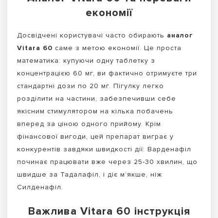
економії
Досвідчені користувачі часто обирають
аналог
Vitara 60
саме з метою економії. Це проста
математика: купуючи одну таблетку з
концентрацією 60 мг, ви фактично отримуєте три
стандартні дози по 20 мг. Пігулку легко
розділити на частини, забезпечивши себе
якісним стимулятором на кілька побачень
вперед за ціною одного прийому. Крім
фінансової вигоди, цей препарат виграє у
конкурентів завдяки швидкості дії: Варденафіл
починає працювати вже через 25-30 хвилин, що
швидше за Тадалафіл, і діє м’якше, ніж
Силденафіл.
Важлива Vitara 60 інструкція