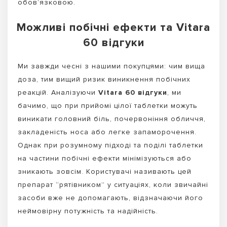
обов’язковою.
Можливі побічні ефекти та Vitara
60 відгуки
Ми завжди чесні з нашими покупцями: чим вища
доза, тим вищий ризик виникнення побічних
реакцій. Аналізуючи
Vitara 60 відгуки
, ми
бачимо, що при прийомі цілої таблетки можуть
виникати головний біль, почервоніння обличчя,
закладеність носа або легке запаморочення.
Однак при розумному підході та поділі таблетки
на частини побічні ефекти мінімізуються або
зникають зовсім. Користувачі називають цей
препарат “рятівником” у ситуаціях, коли звичайні
засоби вже не допомагають, відзначаючи його
неймовірну потужність та надійність.