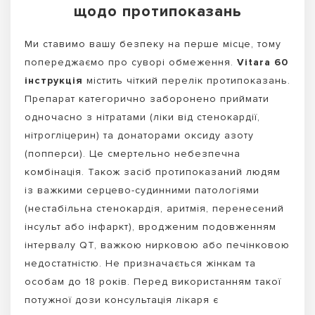
щодо протипоказань
Ми ставимо вашу безпеку на перше місце, тому
попереджаємо про суворі обмеження.
Vitara 60
інструкція
містить чіткий перелік протипоказань.
Препарат категорично заборонено приймати
одночасно з нітратами (ліки від стенокардії,
нітрогліцерин) та донаторами оксиду азоту
(попперси). Це смертельно небезпечна
комбінація. Також засіб протипоказаний людям
із важкими серцево-судинними патологіями
(нестабільна стенокардія, аритмія, перенесений
інсульт або інфаркт), вродженим подовженням
інтервалу QT, важкою нирковою або печінковою
недостатністю. Не призначається жінкам та
особам до 18 років. Перед використанням такої
потужної дози консультація лікаря є