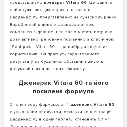
представляємо
препарат Vitara 60
. Це один із
найпотужніших дженериків на основі
Варденафілу, представлених на сучасному ринку.
Вироблений відомою фармацевтичною
компанією Signature, цей засіб містить потрійну
дозу активної речовини порівняно з класичною
“Левітрою”. Vitara 60 — це вибір досвідчених
користувачів, які прагнуть гарантованого
результату за будь-яких обставин і цінують
розумний підхід до свого бюджету.
Дженерик Vitara 60 та його
посилена формула
З точки зору фармакології,
дженерик Vitara 60
є унікальним продуктом, оскільки концентрація
Варденафілу в одній таблетці становить 60 мг.
Для порівняння: стандартна разова доза