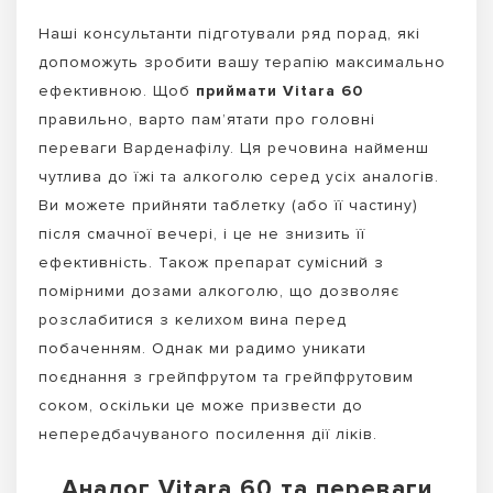
Наші консультанти підготували ряд порад, які
допоможуть зробити вашу терапію максимально
ефективною. Щоб
приймати Vitara 60
правильно, варто пам’ятати про головні
переваги Варденафілу. Ця речовина найменш
чутлива до їжі та алкоголю серед усіх аналогів.
Ви можете прийняти таблетку (або її частину)
після смачної вечері, і це не знизить її
ефективність. Також препарат сумісний з
помірними дозами алкоголю, що дозволяє
розслабитися з келихом вина перед
побаченням. Однак ми радимо уникати
поєднання з грейпфрутом та грейпфрутовим
соком, оскільки це може призвести до
непередбачуваного посилення дії ліків.
Аналог Vitara 60 та переваги