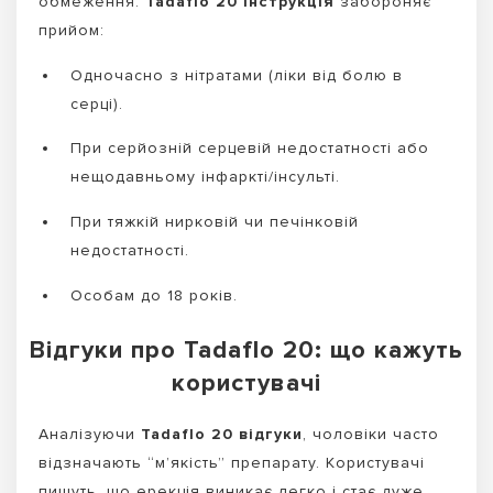
обмеження.
Tadaflo 20 інструкція
забороняє
прийом:
Одночасно з нітратами (ліки від болю в
серці).
При серйозній серцевій недостатності або
нещодавньому інфаркті/інсульті.
При тяжкій нирковій чи печінковій
недостатності.
Особам до 18 років.
Відгуки про Tadaflo 20: що кажуть
користувачі
Аналізуючи
Tadaflo 20 відгуки
, чоловіки часто
відзначають “м’якість” препарату. Користувачі
пишуть, що ерекція виникає легко і стає дуже