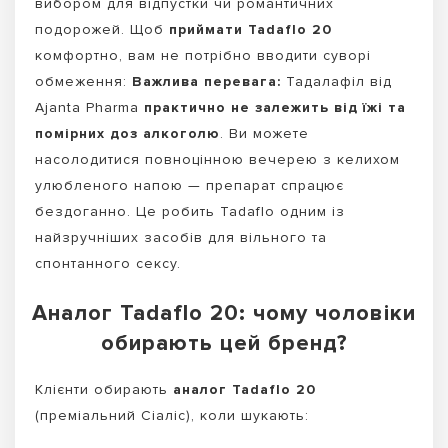
вибором для відпустки чи романтичних
подорожей. Щоб
приймати Tadaflo 20
комфортно, вам не потрібно вводити суворі
обмеження:
Важлива перевага:
Тадалафіл від
Ajanta Pharma
практично не залежить від їжі та
помірних доз алкоголю
. Ви можете
насолодитися повноцінною вечерею з келихом
улюбленого напою — препарат спрацює
бездоганно. Це робить Tadaflo одним із
найзручніших засобів для вільного та
спонтанного сексу.
Аналог Tadaflo 20: чому чоловіки
обирають цей бренд?
Клієнти обирають
аналог Tadaflo 20
(преміальний Сіаліс), коли шукають: