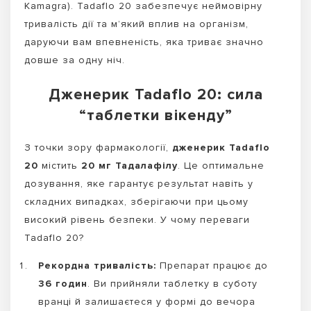
Kamagra). Tadaflo 20 забезпечує неймовірну
тривалість дії та м’який вплив на організм,
даруючи вам впевненість, яка триває значно
довше за одну ніч.
Дженерик Tadaflo 20: сила
“таблетки вікенду”
З точки зору фармакології,
дженерик Tadaflo
20
містить
20 мг Тадалафілу
. Це оптимальне
дозування, яке гарантує результат навіть у
складних випадках, зберігаючи при цьому
високий рівень безпеки. У чому переваги
Tadaflo 20?
Рекордна тривалість:
Препарат працює до
36 годин
. Ви прийняли таблетку в суботу
вранці й залишаєтеся у формі до вечора