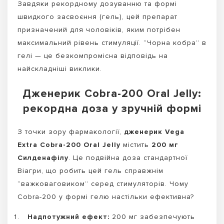
Завдяки рекордному дозуванню та формі
швидкого засвоєння (гель), цей препарат
призначений для чоловіків, яким потрібен
максимальний рівень стимуляції. “Чорна кобра” в
гелі — це безкомпромісна відповідь на
найскладніші виклики.
Дженерик Cobra-200 Oral Jelly:
рекордна доза у зручній формі
З точки зору фармакології,
дженерик Vega
Extra Cobra-200 Oral Jelly
містить
200 мг
Силденафілу
. Це подвійна доза стандартної
Віагри, що робить цей гель справжнім
“важковаговиком” серед стимуляторів. Чому
Cobra-200 у формі гелю настільки ефективна?
Надпотужний ефект:
200 мг забезпечують