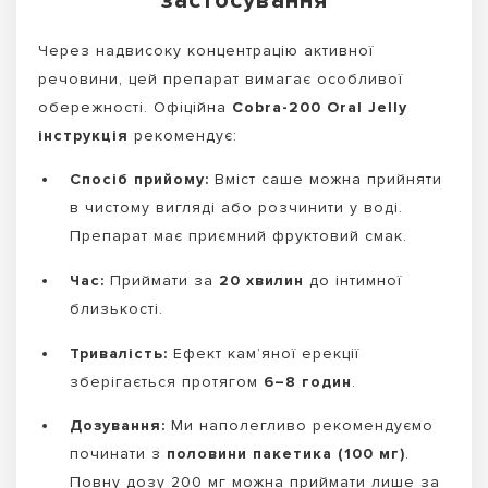
застосування
Через надвисоку концентрацію активної
речовини, цей препарат вимагає особливої
обережності. Офіційна
Cobra-200 Oral Jelly
інструкція
рекомендує:
Спосіб прийому:
Вміст саше можна прийняти
в чистому вигляді або розчинити у воді.
Препарат має приємний фруктовий смак.
Час:
Приймати за
20 хвилин
до інтимної
близькості.
Тривалість:
Ефект кам’яної ерекції
зберігається протягом
6–8 годин
.
Дозування:
Ми наполегливо рекомендуємо
починати з
половини пакетика (100 мг)
.
Повну дозу 200 мг можна приймати лише за