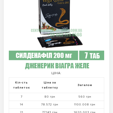
ЦІНА:
Кіл-сть
Ціна за
Загалом
таблеток
таблетку
7
80 грн
560 грн
14
78.572 грн
1100.008 грн
21
77.143 грн
1620.003 грн