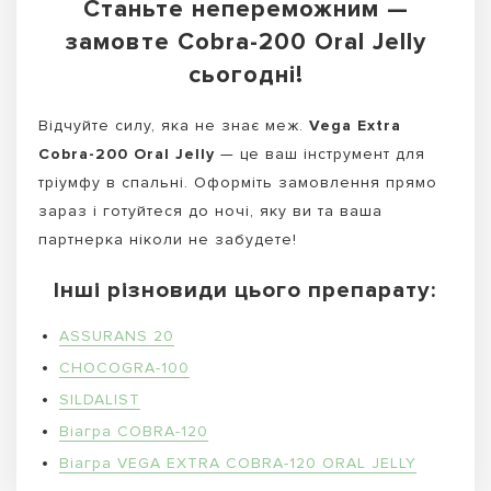
Станьте непереможним —
замовте Cobra-200 Oral Jelly
сьогодні!
Відчуйте силу, яка не знає меж.
Vega Extra
Cobra-200 Oral Jelly
— це ваш інструмент для
тріумфу в спальні. Оформіть замовлення прямо
зараз і готуйтеся до ночі, яку ви та ваша
партнерка ніколи не забудете!
Інші різновиди цього препарату:
ASSURANS 20
CHOCOGRA-100
SILDALIST
Віагра COBRA-120
Віагра VEGA EXTRA COBRA-120 ORAL JELLY