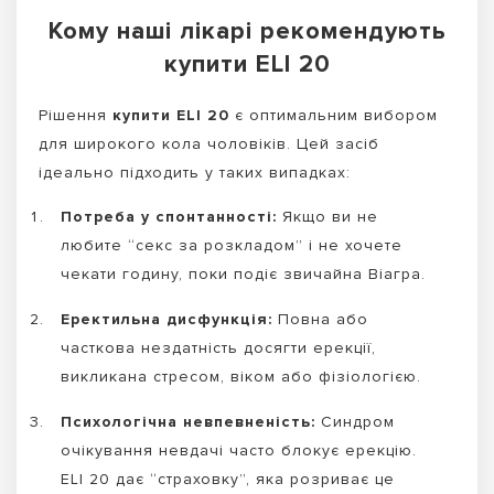
Кому наші лікарі рекомендують
купити ELI 20
Рішення
купити ELI 20
є оптимальним вибором
для широкого кола чоловіків. Цей засіб
ідеально підходить у таких випадках:
Потреба у спонтанності:
Якщо ви не
любите “секс за розкладом” і не хочете
чекати годину, поки подіє звичайна Віагра.
Еректильна дисфункція:
Повна або
часткова нездатність досягти ерекції,
викликана стресом, віком або фізіологією.
Психологічна невпевненість:
Синдром
очікування невдачі часто блокує ерекцію.
ELI 20 дає “страховку”, яка розриває це