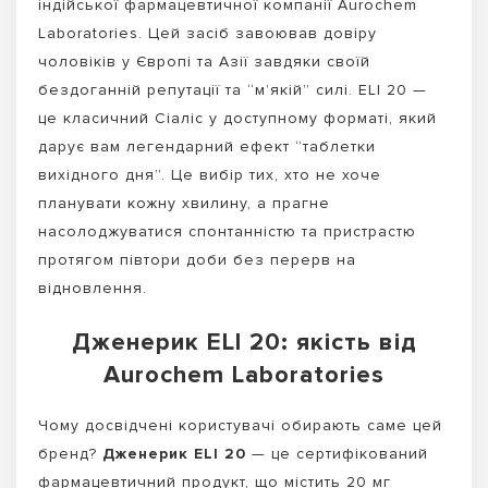
індійської фармацевтичної компанії Aurochem
Laboratories. Цей засіб завоював довіру
чоловіків у Європі та Азії завдяки своїй
бездоганній репутації та “м’якій” силі. ELI 20 —
це класичний Сіаліс у доступному форматі, який
дарує вам легендарний ефект “таблетки
вихідного дня”. Це вибір тих, хто не хоче
планувати кожну хвилину, а прагне
насолоджуватися спонтанністю та пристрастю
протягом півтори доби без перерв на
відновлення.
Дженерик ELI 20: якість від
Aurochem Laboratories
Чому досвідчені користувачі обирають саме цей
бренд?
Дженерик ELI 20
— це сертифікований
фармацевтичний продукт, що містить 20 мг