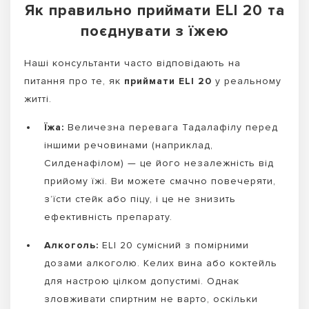
Як правильно приймати ELI 20 та
поєднувати з їжею
Наші консультанти часто відповідають на
питання про те, як
приймати ELI 20
у реальному
житті.
Їжа:
Величезна перевага Тадалафілу перед
іншими речовинами (наприклад,
Силденафілом) — це його незалежність від
прийому їжі. Ви можете смачно повечеряти,
з’їсти стейк або піцу, і це не знизить
ефективність препарату.
Алкоголь:
ELI 20 сумісний з помірними
дозами алкоголю. Келих вина або коктейль
для настрою цілком допустимі. Однак
зловживати спиртним не варто, оскільки