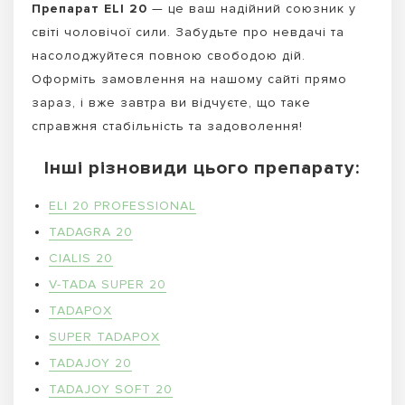
Препарат ELI 20
— це ваш надійний союзник у
світі чоловічої сили. Забудьте про невдачі та
насолоджуйтеся повною свободою дій.
Оформіть замовлення на нашому сайті прямо
зараз, і вже завтра ви відчуєте, що таке
справжня стабільність та задоволення!
Інші різновиди цього препарату:
ELI 20 PROFESSIONAL
TADAGRA 20
CIALIS 20
V-TADA SUPER 20
TADAPOX
SUPER TADAPOX
TADAJOY 20
TADAJOY SOFT 20