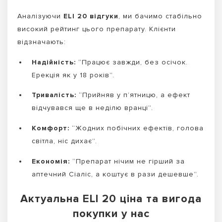
Аналізуючи
ELI 20 відгуки
, ми бачимо стабільно
високий рейтинг цього препарату. Клієнти
відзначають:
Надійність:
“Працює завжди, без осічок.
Ерекція як у 18 років”.
Тривалість:
“Прийняв у п’ятницю, а ефект
відчувався ще в неділю вранці”.
Комфорт:
“Жодних побічних ефектів, голова
світла, ніс дихає”.
Економія:
“Препарат нічим не гірший за
аптечний Сіаліс, а коштує в рази дешевше”.
Актуальна ELI 20 ціна та вигода
покупки у нас