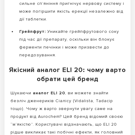
сильне сп’яніння пригнічує нервову систему і
може погіршити якість ерекції незалежно від
дії таблетки.
Грейпфрут:
Уникайте грейпфрутового соку
під час дії препарату, оскільки він блокує
ферменти печінки і може призвести до
передозування.
Якісний аналог ELI 20: чому варто
обрати цей бренд
Шукаючи
аналог ELI 20
, ви можете знайти
безліч дженериків Сіалісу (Vidalista, Tadacip
тощо). Чому ж варто звернути увагу саме на
продукт від Aurochem? Цей бренд відомий своєю
“м’якістю”. Користувачі відзначають, що ELI 20
рідше викликає такі побічні ефекти, як головний