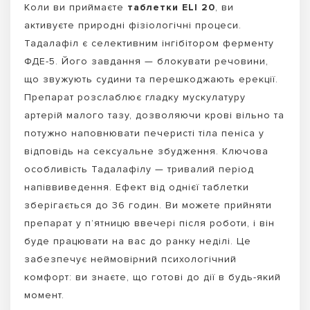
Коли ви приймаєте
таблетки ELI 20
, ви
активуєте природні фізіологічні процеси.
Тадалафіл є селективним інгібітором ферменту
ФДЕ-5. Його завдання — блокувати речовини,
що звужують судини та перешкоджають ерекції.
Препарат розслаблює гладку мускулатуру
артерій малого тазу, дозволяючи крові вільно та
потужно наповнювати печеристі тіла пеніса у
відповідь на сексуальне збудження. Ключова
особливість Тадалафілу — тривалий період
напіввиведення. Ефект від однієї таблетки
зберігається до 36 годин. Ви можете прийняти
препарат у п’ятницю ввечері після роботи, і він
буде працювати на вас до ранку неділі. Це
забезпечує неймовірний психологічний
комфорт: ви знаєте, що готові до дії в будь-який
момент.