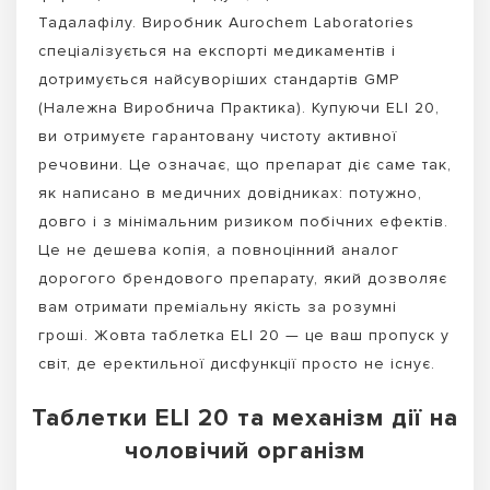
Тадалафілу. Виробник Aurochem Laboratories
спеціалізується на експорті медикаментів і
дотримується найсуворіших стандартів GMP
(Належна Виробнича Практика). Купуючи ELI 20,
ви отримуєте гарантовану чистоту активної
речовини. Це означає, що препарат діє саме так,
як написано в медичних довідниках: потужно,
довго і з мінімальним ризиком побічних ефектів.
Це не дешева копія, а повноцінний аналог
дорогого брендового препарату, який дозволяє
вам отримати преміальну якість за розумні
гроші. Жовта таблетка ELI 20 — це ваш пропуск у
світ, де еректильної дисфункції просто не існує.
Таблетки ELI 20 та механізм дії на
чоловічий організм