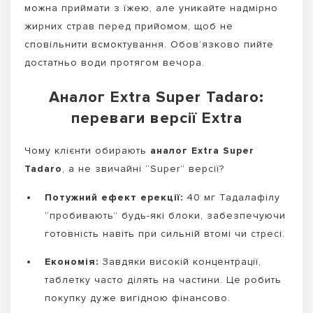
можна приймати з їжею, але уникайте надмірно
жирних страв перед прийомом, щоб не
сповільнити всмоктування. Обов’язково пийте
достатньо води протягом вечора.
Аналог Extra Super Tadaro:
переваги версії Extra
Чому клієнти обирають
аналог Extra Super
Tadaro
, а не звичайні “Super” версії?
Потужний ефект ерекції:
40 мг Тадалафілу
“пробивають” будь-які блоки, забезпечуючи
готовність навіть при сильній втомі чи стресі.
Економія:
Завдяки високій концентрації,
таблетку часто ділять на частини. Це робить
покупку дуже вигідною фінансово.