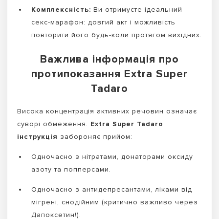
Комплексність:
Ви отримуєте ідеальний
секс-марафон: довгий акт і можливість
повторити його будь-коли протягом вихідних.
Важлива інформація про
протипоказання Extra Super
Tadaro
Висока концентрація активних речовин означає
суворі обмеження.
Extra Super Tadaro
інструкція
забороняє прийом:
Одночасно з нітратами, донаторами оксиду
азоту та попперсами.
Одночасно з антидепресантами, ліками від
мігрені, снодійним (критично важливо через
Дапоксетин!).