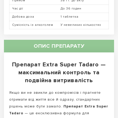
Прийом
За 1 г. до акту
Час дії
До 36 годин
Добова доза
1 таблетка
Сумісність із алкоголем
У невеликих кількостях
ОПИС ПРЕПАРАТУ
Препарат Extra Super Tadaro —
максимальний контроль та
подвійна витривалість
Якщо ви не звикли до компромісів і прагнете
отримати від життя все й одразу, стандартних
рішень може бути замало.
Препарат Extra Super
Tadaro
— це ексклюзивна формула для