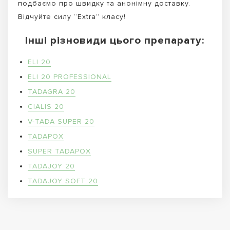
подбаємо про швидку та анонімну доставку.
Відчуйте силу “Extra” класу!
Інші різновиди цього препарату:
ELI 20
ELI 20 PROFESSIONAL
TADAGRA 20
CIALIS 20
V-TADA SUPER 20
TADAPOX
SUPER TADAPOX
TADAJOY 20
TADAJOY SOFT 20