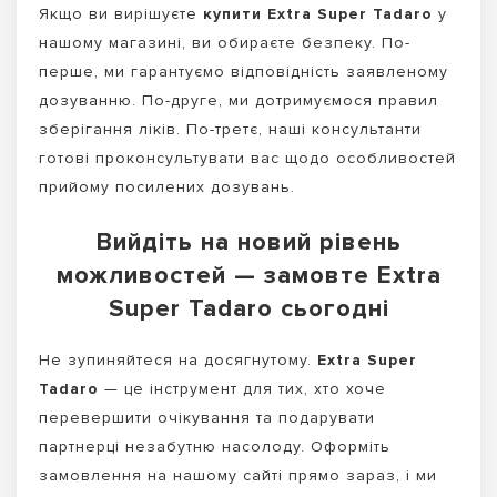
Якщо ви вирішуєте
купити Extra Super Tadaro
у
нашому магазині, ви обираєте безпеку. По-
перше, ми гарантуємо відповідність заявленому
дозуванню. По-друге, ми дотримуємося правил
зберігання ліків. По-третє, наші консультанти
готові проконсультувати вас щодо особливостей
прийому посилених дозувань.
Вийдіть на новий рівень
можливостей — замовте Extra
Super Tadaro сьогодні
Не зупиняйтеся на досягнутому.
Extra Super
Tadaro
— це інструмент для тих, хто хоче
перевершити очікування та подарувати
партнерці незабутню насолоду. Оформіть
замовлення на нашому сайті прямо зараз, і ми