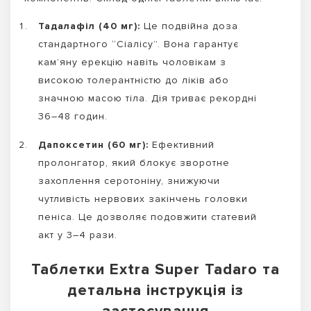
Тадалафіл (40 мг):
Це подвійна доза
стандартного “Сіалісу”. Вона гарантує
кам’яну ерекцію навіть чоловікам з
високою толерантністю до ліків або
значною масою тіла. Дія триває рекордні
36–48 годин.
Дапоксетин (60 мг):
Ефективний
пролонгатор, який блокує зворотне
захоплення серотоніну, знижуючи
чутливість нервових закінчень головки
пеніса. Це дозволяє подовжити статевий
акт у 3–4 рази.
Таблетки Extra Super Tadaro та
детальна інструкція із