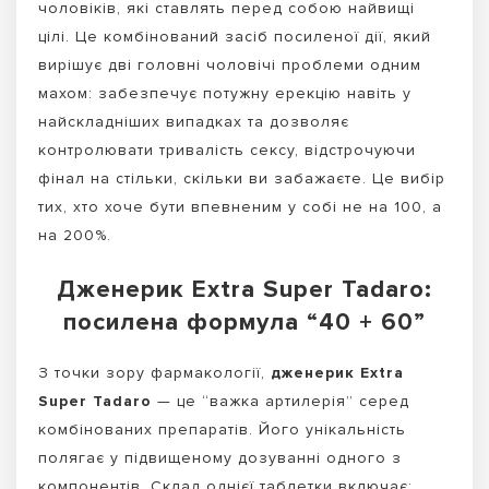
чоловіків, які ставлять перед собою найвищі
цілі. Це комбінований засіб посиленої дії, який
вирішує дві головні чоловічі проблеми одним
махом: забезпечує потужну ерекцію навіть у
найскладніших випадках та дозволяє
контролювати тривалість сексу, відстрочуючи
фінал на стільки, скільки ви забажаєте. Це вибір
тих, хто хоче бути впевненим у собі не на 100, а
на 200%.
Дженерик Extra Super Tadaro:
посилена формула “40 + 60”
З точки зору фармакології,
дженерик Extra
Super Tadaro
— це “важка артилерія” серед
комбінованих препаратів. Його унікальність
полягає у підвищеному дозуванні одного з
компонентів. Склад однієї таблетки включає: