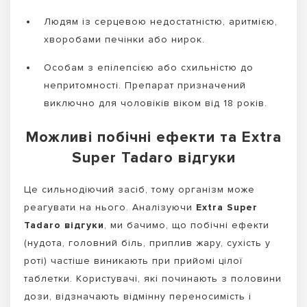
Людям із серцевою недостатністю, аритмією,
хворобами печінки або нирок.
Особам з епілепсією або схильністю до
непритомності. Препарат призначений
виключно для чоловіків віком від 18 років.
Можливі побічні ефекти та Extra
Super Tadaro відгуки
Це сильнодіючий засіб, тому організм може
реагувати на нього. Аналізуючи
Extra Super
Tadaro відгуки
, ми бачимо, що побічні ефекти
(нудота, головний біль, приплив жару, сухість у
роті) частіше виникають при прийомі цілої
таблетки. Користувачі, які починають з половини
дози, відзначають відмінну переносимість і