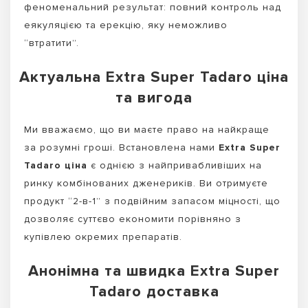
феноменальний результат: повний контроль над
еякуляцією та ерекцію, яку неможливо
“втратити”.
Актуальна Extra Super Tadaro ціна
та вигода
Ми вважаємо, що ви маєте право на найкраще
за розумні гроші. Встановлена нами
Extra Super
Tadaro ціна
є однією з найпривабливіших на
ринку комбінованих дженериків. Ви отримуєте
продукт “2-в-1” з подвійним запасом міцності, що
дозволяє суттєво економити порівняно з
купівлею окремих препаратів.
Анонімна та швидка Extra Super
Tadaro доставка