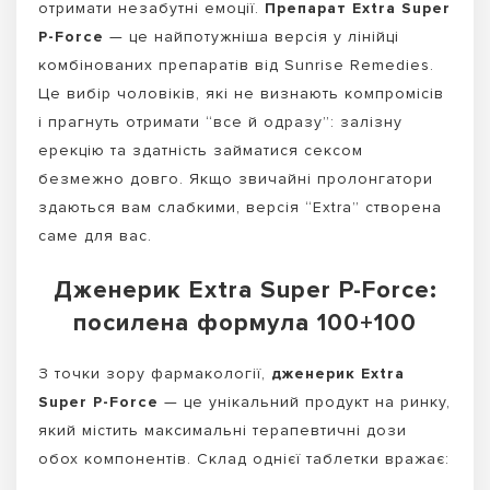
отримати незабутні емоції.
Препарат Extra Super
P-Force
— це найпотужніша версія у лінійці
комбінованих препаратів від Sunrise Remedies.
Це вибір чоловіків, які не визнають компромісів
і прагнуть отримати “все й одразу”: залізну
ерекцію та здатність займатися сексом
безмежно довго. Якщо звичайні пролонгатори
здаються вам слабкими, версія “Extra” створена
саме для вас.
Дженерик Extra Super P-Force:
посилена формула 100+100
З точки зору фармакології,
дженерик Extra
Super P-Force
— це унікальний продукт на ринку,
який містить максимальні терапевтичні дози
обох компонентів. Склад однієї таблетки вражає: