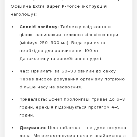
Офіційна
Extra Super P-Force інструкція
наголошує:
Спосіб прийому:
Таблетку слід ковтати
цілою, запиваючи великою кількістю води
(мінімум 250–300 мл). Вода критично
необхідна для розчинення 100 мг
Дапоксетину та запобігання нудоті.
Час:
Приймати за 60–90 хвилин до сексу.
Через високе дозування організму потрібно
більше часу на засвоєння.
Тривалість:
Ефект пролонгації триває до 6–8
годин, ерекція підтримується протягом 4–5
годин.
Дозування:
Ціла таблетка — це дуже потужна
доза. Ми рекомендуємо почати знайомство з