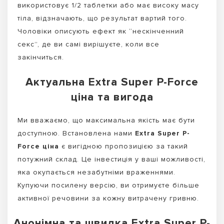
використовує 1/2 таблетки або має високу масу
тіла, відзначають, що результат вартий того.
Чоловіки описують ефект як “нескінченний
секс”, де ви самі вирішуєте, коли все
закінчиться.
Актуальна Extra Super P-Force
ціна та вигода
Ми вважаємо, що максимальна якість має бути
доступною. Встановлена нами
Extra Super P-
Force ціна
є вигідною пропозицією за такий
потужний склад. Це інвестиція у ваші можливості,
яка окупається незабутніми враженнями.
Купуючи посилену версію, ви отримуєте більше
активної речовини за кожну витрачену гривню.
Анонімна та швидка Extra Super P-