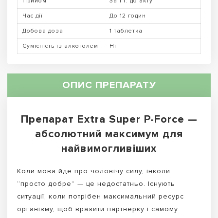
Прийом
За 1 г. до акту
Час дії
До 12 годин
Добова доза
1 таблетка
Сумісність із алкоголем
Ні
ОПИС ПРЕПАРАТУ
Препарат Extra Super P-Force —
абсолютний максимум для
найвимогливіших
Коли мова йде про чоловічу силу, інколи
“просто добре” — це недостатньо. Існують
ситуації, коли потрібен максимальний ресурс
організму, щоб вразити партнерку і самому