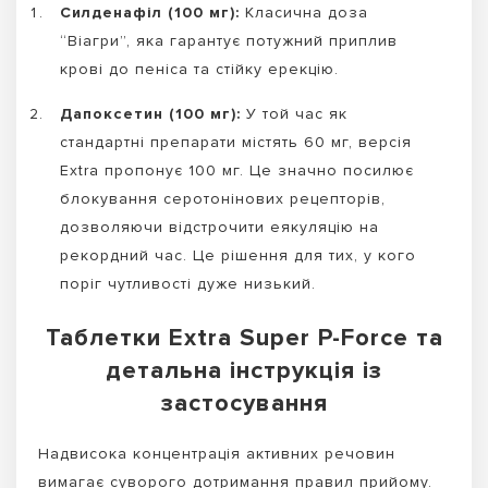
Силденафіл (100 мг):
Класична доза
“Віагри”, яка гарантує потужний приплив
крові до пеніса та стійку ерекцію.
Дапоксетин (100 мг):
У той час як
стандартні препарати містять 60 мг, версія
Extra пропонує 100 мг. Це значно посилює
блокування серотонінових рецепторів,
дозволяючи відстрочити еякуляцію на
рекордний час. Це рішення для тих, у кого
поріг чутливості дуже низький.
Таблетки Extra Super P-Force та
детальна інструкція із
застосування
Надвисока концентрація активних речовин
вимагає суворого дотримання правил прийому.