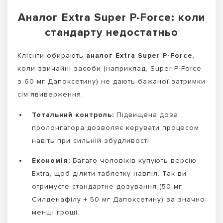
Аналог Extra Super P-Force: коли
стандарту недостатньо
Клієнти обирають
аналог Extra Super P-Force
,
коли звичайні засоби (наприклад, Super P-Force
з 60 мг Дапоксетину) не дають бажаної затримки
сім’явиверження.
Тотальний контроль:
Підвищена доза
пролонгатора дозволяє керувати процесом
навіть при сильній збудливості.
Економія:
Багато чоловіків купують версію
Extra, щоб ділити таблетку навпіл. Так ви
отримуєте стандартне дозування (50 мг
Силденафілу + 50 мг Дапоксетину) за значно
менші гроші.