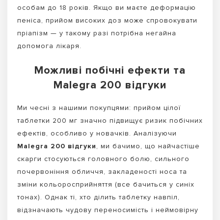
особам до 18 років. Якщо ви маєте деформацію
пеніса, прийом високих доз може спровокувати
пріапізм — у такому разі потрібна негайна
допомога лікаря.
Можливі побічні ефекти та
Malegra 200 відгуки
Ми чесні з нашими покупцями: прийом цілої
таблетки 200 мг значно підвищує ризик побічних
ефектів, особливо у новачків. Аналізуючи
Malegra 200 відгуки
, ми бачимо, що найчастіше
скарги стосуються головного болю, сильного
почервоніння обличчя, закладеності носа та
зміни кольоросприйняття (все бачиться у синіх
тонах). Однак ті, хто ділить таблетку навпіл,
відзначають чудову переносимість і неймовірну