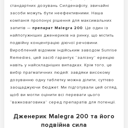
стандартних дозувань Силденафілу, звичайні
засоби можуть бути неефективними. Наша
компанія пропонує рішення для максимальних
запитів —
препарат Malegra 200
. Це один із
найпотужніших дженериків на ринку, що містить
подвійну концентрацію діючої речовини.
Вироблений відомим індійським заводом Sunrise
Remedies, цей засіб гарантує “залізну” ерекцію
навіть у найскладніших випадках. Крім того, це
вибір прагматичних людей: завдяки високому
дозуванню одну таблетку можна ділити, суттєво
заощаджуючи бюджет. Ми підготували цей огляд,
щоб ви могли оцінити всі переваги цього
“важковаговика” серед препаратів для потенції.
Дженерик Malegra 200 та його
подвійна сила