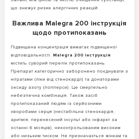
що знижує ризик алергічних реакцій.
Важлива Malegra 200 інструкція
щодо протипоказань
Підвищена концентрація вимагає підвищеної
відповідальності.
Malegra 200 інструкція
містить суворий перелік протипоказань.
Препарат категорично заборонено поєднувати з
нітратами (ліки від стенокардії) та донаторами
оксиду азоту (попперси). Це смертельно
небезпечна комбінація. Також засіб
протипоказаний людям із серйозними
хворобами серця (нестабільна стенокардія,
аритмія, перенесений інсульт або інфаркт за
останні 6 місяців), неконтрольованим високим
або низьким тиском. Не призначається жінкам та