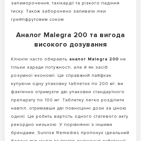
запаморочення, тахікардії та різкого падіння
тиску. Також заборонено запивати ліки
грейпфрутовим соком.
Аналог Malegra 200 та вигода
високого дозування
Клієнти часто обирають
аналог Malegra 200
не
тільки заради потужності, але й як засіб
розумної економії. Це справжній лайфхак:
купуючи одну упаковку таблеток по 200 мг, ви
фактично отримуєте дві упаковки стандартного
препарату по 100 мг. Таблетку легко розділити
навпіл, отримавши дві повноцінні дози за ціною
однієї. Це робить вартість одного статевого акту
рекордно низькою. У порівнянні з іншими
брендами, Sunrise Remedies пропонує ідеальний
баланс між ціною та якістю очищення субстанції,