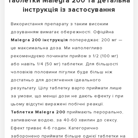
Таблетки Malegra 200 та детальна
інструкція із застосування
Використання препарату з таким високим
дозуванням вимагає обережності. Офіційна
Malegra 200 інструкція
попереджає: 200 мг —
це максимальна доза. Ми наполегливо
рекомендуємо починати прийом з 1/2 (100 мг)
або навіть 1/4 (50 мг) таблетки. Для більшості
чоловіків половини пігулки буде більш ніж
достатньо для досягнення ідеального
результату. Цілу таблетку варто приймати лише
за умови, що менші дози не дають ефекту і при
цьому відсутні виражені побічні реакції.
Таблетки Malegra 200
приймають перорально,
запиваючи водою, за 40-60 хвилин до сексу.
Ефект триває 4-6 годин. Категорично
заборонено приймати більше однієї таблетки на