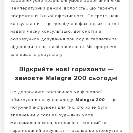
забезпечуємо правильні умови зберігання ліків
(температурний режим, вологість), що гарантує
збереження їхньої ефективності. По-третє, наші
консультанти — це досвідчені фахівці, які готові
надати чесну консультацію, допомогти з
розрахунком дозування при поділі таблетки та
відповісти на всі ваші запитання. Ми працюємо
для вашого результату.
Відкрийте нові горизонти —
замовте Malegra 200 сьогодні
Не дозволяйте обставинам чи фізіології
обмежувати вашу насолоду.
Malegra 200
— це
потужний інструмент для тих, хто хоче бути
впевненим у собі за будь-яких умов.
Максимальна сила, можливість економії та
гарантований результат — ось що ви отримуєте з