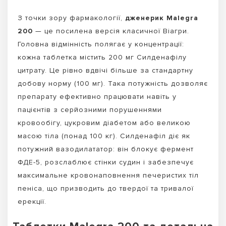
З точки зору фармакології,
дженерик Malegra
200
— це посилена версія класичної Віагри.
Головна відмінність полягає у концентрації:
кожна таблетка містить 200 мг Силденафілу
цитрату. Це рівно вдвічі більше за стандартну
добову норму (100 мг). Така потужність дозволяє
препарату ефективно працювати навіть у
пацієнтів з серйозними порушеннями
кровообігу, цукровим діабетом або великою
масою тіла (понад 100 кг). Силденафіл діє як
потужний вазодилататор: він блокує фермент
ФДЕ-5, розслаблює стінки судин і забезпечує
максимальне кровонаповнення печеристих тіл
пеніса, що призводить до твердої та тривалої
ерекції.