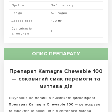
Прийом
За 1 г. до акту
Час дії
5-6 годин
Добова доза
100 мг
Сумісність із
Ні
алкоголем
ОПИС ПРЕПАРАТУ
Препарат Kamagra Chewable 100
— соковитий смак перемоги та
миттєва дія
Лікування не повинно викликати дискомфорт.
Препарат Kamagra Chewable 100
— це яскраве
та ефективне рішення від світового лідера