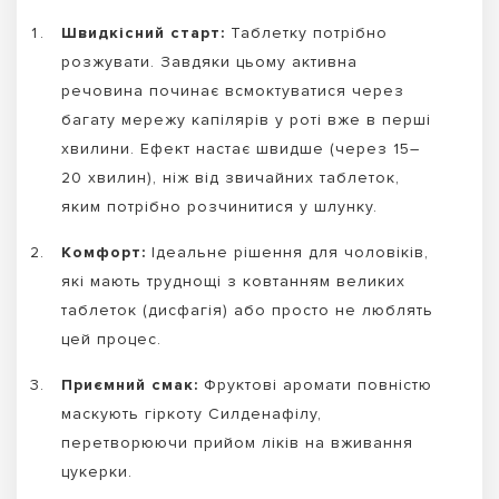
Швидкісний старт:
Таблетку потрібно
розжувати. Завдяки цьому активна
речовина починає всмоктуватися через
багату мережу капілярів у роті вже в перші
хвилини. Ефект настає швидше (через 15–
20 хвилин), ніж від звичайних таблеток,
яким потрібно розчинитися у шлунку.
Комфорт:
Ідеальне рішення для чоловіків,
які мають труднощі з ковтанням великих
таблеток (дисфагія) або просто не люблять
цей процес.
Приємний смак:
Фруктові аромати повністю
маскують гіркоту Силденафілу,
перетворюючи прийом ліків на вживання
цукерки.