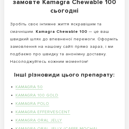
замовте Kamagra Chewable 100
сьогодні
Зробіть своє інтимне життя яскравішим та
смачнішим.
Kamagra Chewable 100
— це ваш
швидкий шлях до впевненої перемоги. Оформіть
замовлення на нашому сайті прямо зараз, і ми
подбаємо про швидку та анонімну доставку.
Насолоджуйтесь кожним моментом!
Інші різновиди цього препарату:
KAMAGRA 50
KAMAGRA 100 GOLD
KAMAGRA POLO
KAMAGRA EFFERVESCENT
KAMAGRA ORAL JELLY
KAMAGRA ORAL JELLY (CAFFE MOCHA)