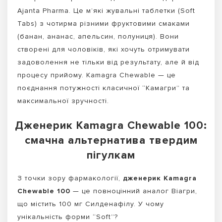
Ajanta Pharma. Це м’які жувальні таблетки (Soft
Tabs) з чотирма різними фруктовими смаками
(банан, ананас, апельсин, полуниця). Вони
створені для чоловіків, які хочуть отримувати
задоволення не тільки від результату, але й від
процесу прийому. Kamagra Chewable — це
поєднання потужності класичної “Камагри” та
максимальної зручності.
Дженерик Kamagra Chewable 100:
смачна альтернатива твердим
пігулкам
З точки зору фармакології,
дженерик Kamagra
Chewable 100
— це повноцінний аналог Віагри,
що містить 100 мг Силденафілу. У чому
унікальність форми “Soft”?