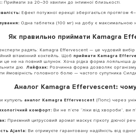
:
Приймати за 20–30 хвилин до інтимної близькості.
ивалість:
Ефект потужної ерекції зберігається протягом 4–
зування:
Одна таблетка (100 мг) на добу є максимальною
Як правильно приймати Kamagra Eff
експерти радять: Kamagra Effervescent — це чудовий вибір 
йний вітамінний коктейль. Щоб
приймати Kamagra Efferv
и це не на повний шлунок. Хоча рідка форма лояльніша д
льнити дію.
Лайфхак:
Розчинна форма дозволяє організму 
ти ймовірність головного болю — частого супутника Силд
Аналог Kamagra Effervescent: чом
ти купують
аналог Kamagra Effervescent
(Попс) через уні
ихологічний комфорт:
Ви не п’єте “ліки від хвороби”, ви
ак:
Приємний цитрусовий аромат маскує гіркоту діючої реч
сть Ajanta:
Ви отримуєте гарантовану надійність від одног