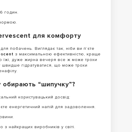
6 годин.
 нормою.
ervescent для комфорту
для побачень. Виглядає так, ніби ви п’єте
escent
з максимальною ефективністю, краще
о їжі, дуже жирна вечеря все ж може трохи
швидше гідратуватися, що може трохи
енафілу.
у обирають “шипучку”?
кальний користувацький досвід:
 п’єте енергетичний напій для задоволення.
овини.
о з найкращих виробників у світі.