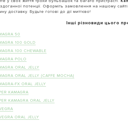
те у своє життя трохи бульбашок та багато пристрасті.
Kam
здоганної потенції. Оформіть замовлення на нашому сайті
мну доставку. Будьте готові до дії миттєво!
Інші різновиди цього пр
MAGRA 50
MAGRA 100 GOLD
MAGRA 100 CHEWABLE
MAGRA POLO
MAGRA ORAL JELLY
MAGRA ORAL JELLY (CAFFE MOCHA)
MAGRA-FX ORAL JELLY
PER KAMAGRA
PER KAMAGRA ORAL JELLY
VEGRA
VEGRA ORAL JELLY