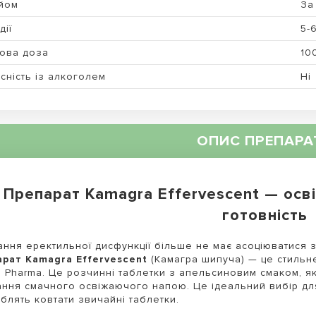
йом
За 
дії
5-
ова доза
10
сність із алкоголем
Ні
ОПИС ПРЕПАРА
Препарат Kamagra Effervescent — осв
готовність
ання еректильної дисфункції більше не має асоціюватися з
рат Kamagra Effervescent
(Камагра шипуча) — це стильне
a Pharma. Це розчинні таблетки з апельсиновим смаком, 
ння смачного освіжаючого напою. Це ідеальний вибір для 
блять ковтати звичайні таблетки.