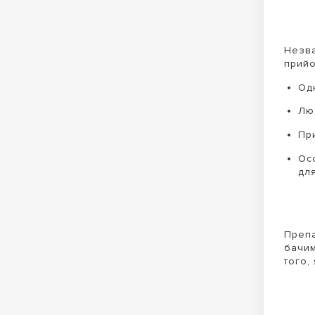
Незва
прийо
Одн
Лю
Пр
Ос
для
Препа
бачим
того,