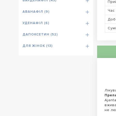
ВАРДЕНАФІЛ (43)
При
Час 
АВАНАФІЛ (9)
Доб
УДЕНАФІЛ (6)
Сумі
ДАПОКСЕТИН (52)
ДЛЯ ЖІНОК (13)
Лікув
Препа
Ajant
вжива
не лю